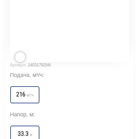
Артикул:
1403179204I
Подача, м³/ч:
216
м³/ч
Напор, м:
33.3
м