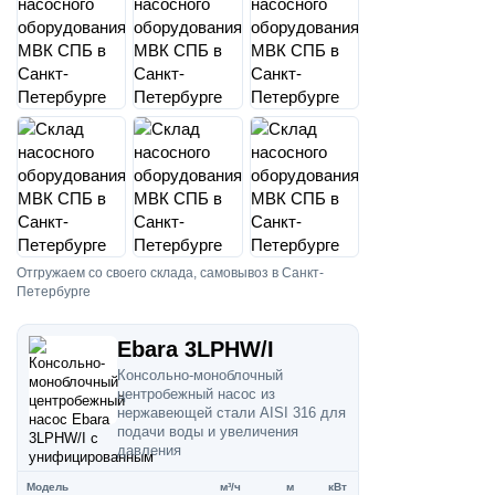
Отгружаем со своего склада, самовывоз в Санкт-
Петербурге
Ebara 3LPHW/I
Консольно-моноблочный
центробежный насос из
нержавеющей стали AISI 316 для
подачи воды и увеличения
давления
Модель
м³/ч
м
кВт