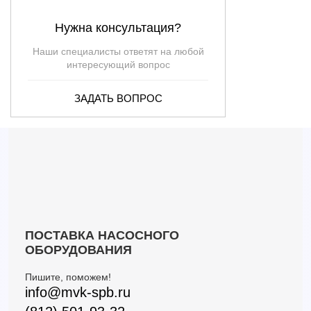
3LPHW/I 65-200/18,5 IE3 (Артикул 1874189204I)
132
56.5
18.5
Нужна консультация?
3LPHW/I 65-200/22 IE3 (Артикул 1874199204I)
132
64
22
3LPHW/I 80-200/22 IE3 (Артикул 1404199204I)
216
47
22
Наши специалисты ответят на любой
интересующий вопрос
ЗАДАТЬ ВОПРОС
ПОСТАВКА НАСОСНОГО
ОБОРУДОВАНИЯ
Пишите, поможем!
info@mvk-spb.ru