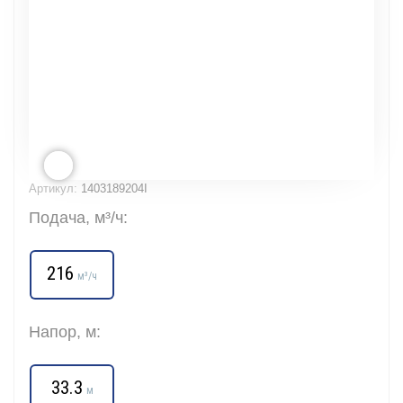
Артикул:
1403189204I
Подача, м³/ч:
216
м³/ч
Напор, м:
33.3
м