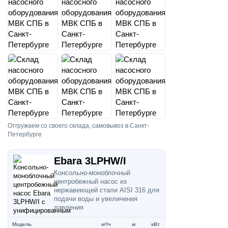
Отгружаем со своего склада, самовывоз в Санкт-
Петербурге
Ebara 3LPHW/I
Консольно-моноблочный
центробежный насос из
нержавеющей стали AISI 316 для
подачи воды и увеличения
давления
Модель
м³/ч
м
кВт