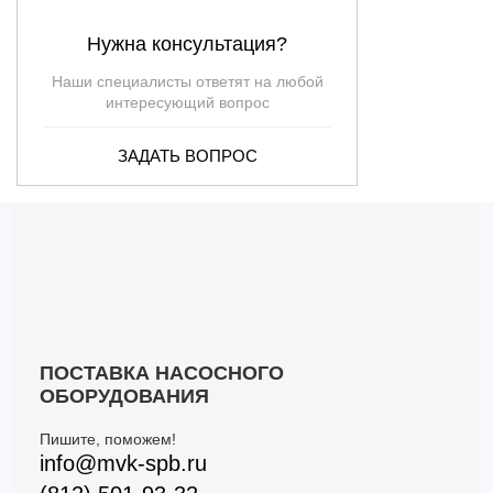
3LPHW/I 65-200/18,5 IE3 (Артикул 1874189204I)
132
56.5
18.5
Нужна консультация?
3LPHW/I 65-200/22 IE3 (Артикул 1874199204I)
132
64
22
3LPHW/I 80-200/22 IE3 (Артикул 1404199204I)
216
47
22
Наши специалисты ответят на любой
интересующий вопрос
ЗАДАТЬ ВОПРОС
ПОСТАВКА НАСОСНОГО
ОБОРУДОВАНИЯ
Пишите, поможем!
info@mvk-spb.ru