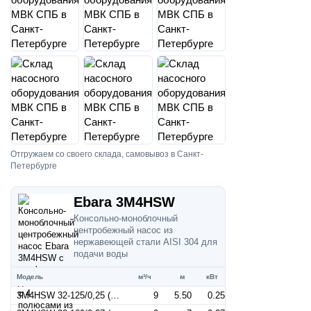
Отгружаем со своего склада, самовывоз в Санкт-
Петербурге
Ebara 3M4HSW
Консольно-моноблочный
центробежный насос из
нержавеющей стали AISI 304 для
подачи воды
Модель
м³/ч
м
кВт
3M4HSW 32-125/0,25 (Артикул 1270019104)
9
5.50
0.25