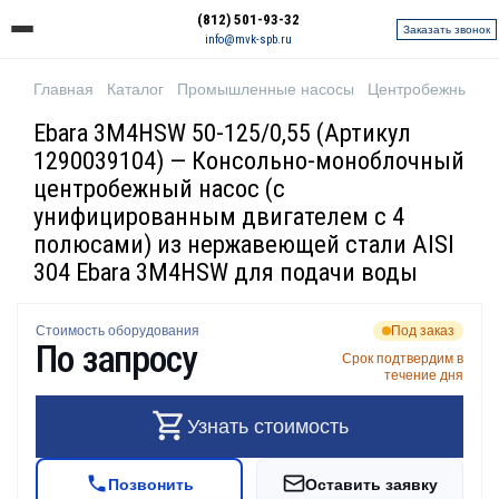
(812) 501-93-32
Заказать звонок
info@mvk-spb.ru
Главная
Каталог
Промышленные насосы
Центробежные н
Ebara 3M4HSW 50-125/0,55 (Артикул
1290039104) — Консольно-моноблочный
центробежный насос (с
унифицированным двигателем с 4
полюсами) из нержавеющей стали AISI
304 Ebara 3M4HSW для подачи воды
Стоимость оборудования
Под заказ
По запросу
Срок подтвердим в
течение дня
Узнать стоимость
Позвонить
Оставить заявку