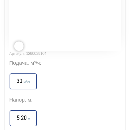
Артикул:
1290039104
Подача, м³/ч:
30
м³/ч
Напор, м:
5.20
м