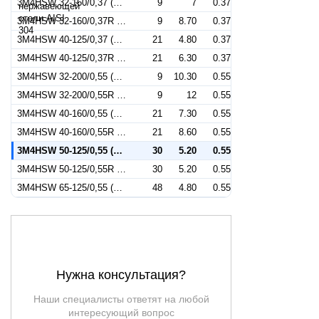
3M4HSW 32-160/0,37 (Артикул 1270029104)
9
7
0.37
3M4HSW 32-160/0,37R (Артикул 1279029104)
9
8.70
0.37
3M4HSW 40-125/0,37 (Артикул 1280029104)
21
4.80
0.37
3M4HSW 40-125/0,37R (Артикул 1289029104)
21
6.30
0.37
3M4HSW 32-200/0,55 (Артикул 1270039104)
9
10.30
0.55
3M4HSW 32-200/0,55R (Артикул 1279039104)
9
12
0.55
3M4HSW 40-160/0,55 (Артикул 1280039104)
21
7.30
0.55
3M4HSW 40-160/0,55R (Артикул 1289039104)
21
8.60
0.55
3M4HSW 50-125/0,55 (Артикул 1290039104)
30
5.20
0.55
3M4HSW 50-125/0,55R (Артикул 1299039104)
30
5.20
0.55
3M4HSW 65-125/0,55 (Артикул 1344039104)
48
4.80
0.55
Нужна консультация?
Наши специалисты ответят на любой
интересующий вопрос