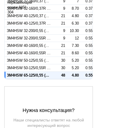
3M4HSW 32-160/0,37 (Артикул 1270029104)
9
7
0.37
3M4HSW 32-160/0,37R (Артикул 1279029104)
9
8.70
0.37
3M4HSW 40-125/0,37 (Артикул 1280029104)
21
4.80
0.37
3M4HSW 40-125/0,37R (Артикул 1289029104)
21
6.30
0.37
3M4HSW 32-200/0,55 (Артикул 1270039104)
9
10.30
0.55
3M4HSW 32-200/0,55R (Артикул 1279039104)
9
12
0.55
3M4HSW 40-160/0,55 (Артикул 1280039104)
21
7.30
0.55
3M4HSW 40-160/0,55R (Артикул 1289039104)
21
8.60
0.55
3M4HSW 50-125/0,55 (Артикул 1290039104)
30
5.20
0.55
3M4HSW 50-125/0,55R (Артикул 1299039104)
30
5.20
0.55
3M4HSW 65-125/0,55 (Артикул 1344039104)
48
4.80
0.55
Нужна консультация?
Наши специалисты ответят на любой
интересующий вопрос