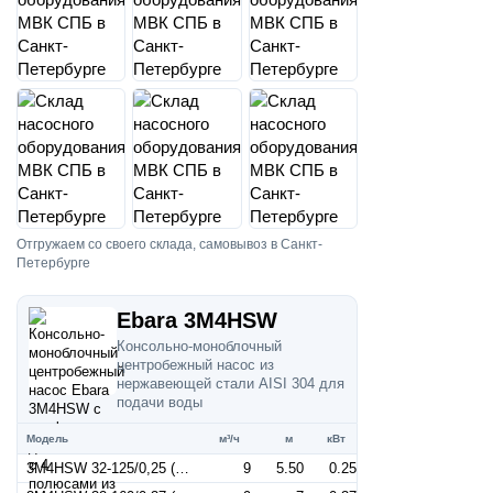
Отгружаем со своего склада, самовывоз в Санкт-
Петербурге
Ebara 3M4HSW
Консольно-моноблочный
центробежный насос из
нержавеющей стали AISI 304 для
подачи воды
Модель
м³/ч
м
кВт
3M4HSW 32-125/0,25 (Артикул 1270019104)
9
5.50
0.25