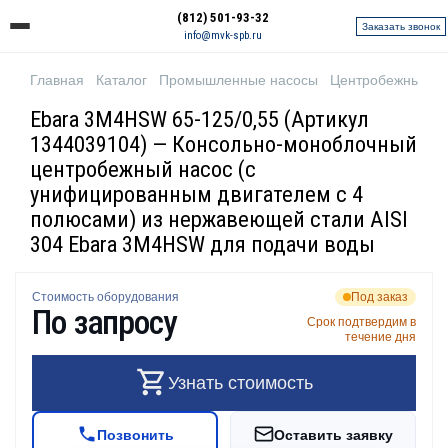
(812) 501-93-32
Заказать звонок
info@mvk-spb.ru
Главная
Каталог
Промышленные насосы
Центробежные н
Ebara 3M4HSW 65-125/0,55 (Артикул
1344039104) — Консольно-моноблочный
центробежный насос (с
унифицированным двигателем с 4
полюсами) из нержавеющей стали AISI
304 Ebara 3M4HSW для подачи воды
Стоимость оборудования
Под заказ
По запросу
Срок подтвердим в
течение дня
Узнать стоимость
Позвонить
Оставить заявку