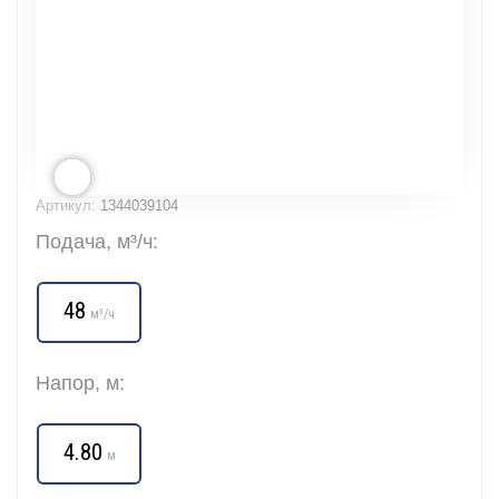
Артикул:
1344039104
Подача, м³/ч:
48
м³/ч
Напор, м:
4.80
м