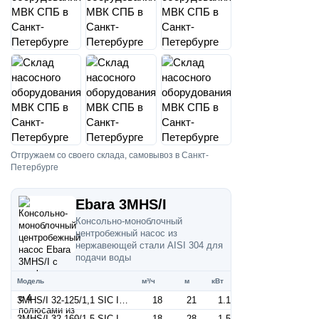
Отгружаем со своего склада, самовывоз в Санкт-
Петербурге
Ebara 3MHS/I
Консольно-моноблочный
центробежный насос из
нержавеющей стали AISI 304 для
подачи воды
Модель
м³/ч
м
кВт
3MHS/I 32-125/1,1 SIC IE3 (Артикул 1309204904I)
18
21
1.1
3MHS/I 32-160/1,5 SIC IE3 (Артикул 1309205004I)
18
28
1.5