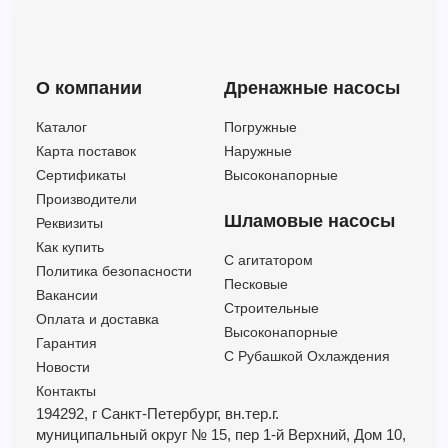
3MHS/I 65-200/15 IE3 (Артикул 1346174904I)
132
51
15
3MHS/I 65-200/18,5 SIC IE3 (Артикул 1346184904I)
138
58.50
18.5
3MHS/I 65-200/22 IE3 (Артикул 1346194904I)
138
65.50
22
О компании
Дренажные насосы
Каталог
Погружные
Карта поставок
Наружные
Сертификаты
Высоконапорные
Производители
Шламовые насосы
Реквизиты
Как купить
C агитатором
Политика безопасности
Песковые
Вакансии
Строительные
Оплата и доставка
Высоконапорные
Гарантия
С Рубашкой Охлаждения
Новости
Контакты
194292, г Санкт-Петербург,
вн.тер.г.
муниципальный округ № 15,
пер 1-й Верхний,
Дом 10,