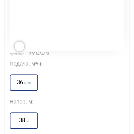
Артикул:
1320146416I
Подача, м³/ч:
36
м³/ч
Напор, м:
38
м