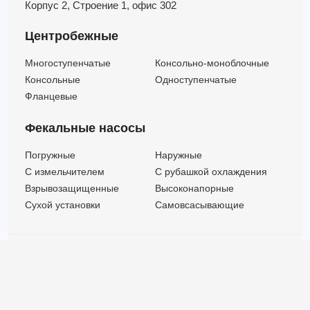
Корпус 2,
Строение 1,
офис 302
Центробежные
Многоступенчатые
Консольно-моноблочные
Консольные
Одноступенчатые
Фланцевые
Фекальные насосы
Погружные
Наружные
C измельчителем
С рубашкой охлаждения
Взрывозащищенные
Высоконапорные
Сухой установки
Самовсасывающие
© ООО "МВК СПБ" 2025 |
Политика безопасности
Все права защищены