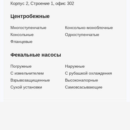
Корпус 2,
Строение 1,
офис 302
Центробежные
Многоступенчатые
Консольно-моноблочные
Консольные
Одноступенчатые
Фланцевые
Фекальные насосы
Погружные
Наружные
C измельчителем
С рубашкой охлаждения
Взрывозащищенные
Высоконапорные
Сухой установки
Самовсасывающие
© ООО "МВК СПБ" 2025 |
Политика безопасности
Все права защищены