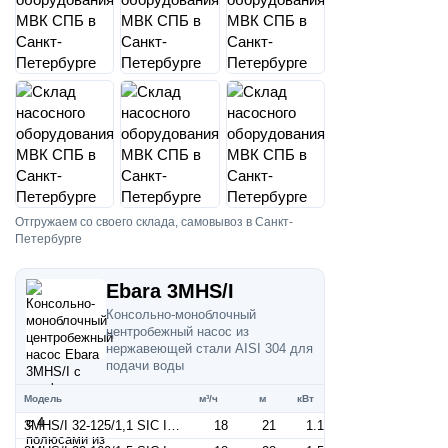
Отгружаем со своего склада, самовывоз в Санкт-
Петербурге
Ebara 3MHS/I
Консольно-моноблочный
центробежный насос из
нержавеющей стали AISI 304 для
подачи воды
Модель
м³/ч
м
кВт
3MHS/I 32-125/1,1 SIC IE3 (Артикул 1309204904I)
18
21
1.1