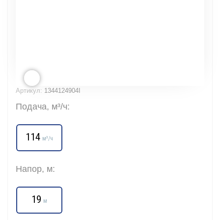
Артикул:
1344124904I
Подача, м³/ч:
114
м³/ч
Напор, м:
19
м