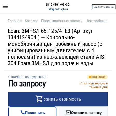
(812) 501-93-32
Заказать звонок
info@mvk-spb.ru
Главная
Каталог
Промышленные насосы
Центробежные н
Ebara 3MHS/I 65-125/4 IE3 (Артикул
1344124904I) — Консольно-
моноблочный центробежный насос (с
унифицированным двигателем с 4
полюсами) из нержавеющей стали AISI
304 Ebara 3MHS/I для подачи воды
Стоимость оборудования
Под заказ
По запросу
Срок подтвердим в
течение дня
Узнать стоимость
Позвонить
Оставить заявку