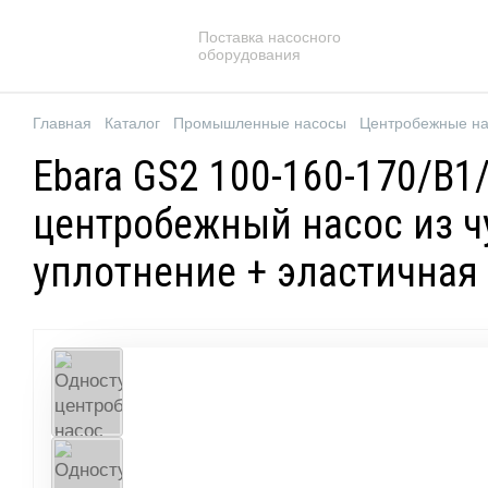
Поставка насосного
оборудования
Главная
Каталог
Промышленные насосы
Центробежные н
Ebara GS2 100-160-170/B1
центробежный насос из чу
уплотнение + эластичная