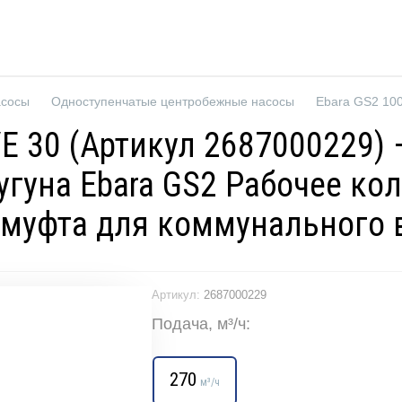
асосы
Одноступенчатые центробежные насосы
/E 30 (Артикул 2687000229
гуна Ebara GS2 Рабочее кол
 муфта для коммунального
Артикул:
2687000229
Подача, м³/ч:
270
м³/ч