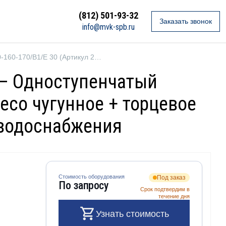
(812) 501-93-32
Заказать звонок
info@mvk-spb.ru
Ebara GS2 100-160-170/B1/E 30 (Артикул 2687000229)
) — Одноступенчатый
есо чугунное + торцевое
 водоснабжения
Стоимость оборудования
Под заказ
По запросу
Срок подтвердим в
течение дня
Узнать стоимость