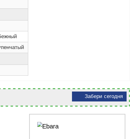
бежный
упенчатый
Забери сегодня