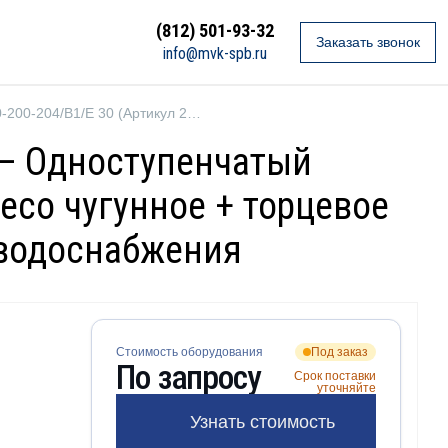
(812) 501-93-32
Заказать звонок
info@mvk-spb.ru
Ebara GS2 100-200-204/B1/E 30 (Артикул 2687000239)
) — Одноступенчатый
есо чугунное + торцевое
 водоснабжения
Стоимость оборудования
Под заказ
По запросу
Срок поставки
уточняйте
Узнать стоимость