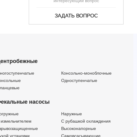
интересующий вопрос
ЗАДАТЬ ВОПРОС
ентробежные
ногоступенчатые
Консольно-моноблочные
онсольные
Одноступенчатые
ланцевые
екальные насосы
огружные
Наружные
 измельчителем
С рубашкой охлаждения
зрывозащищенные
Высоконапорные
ухой установки
Самовсасывающие