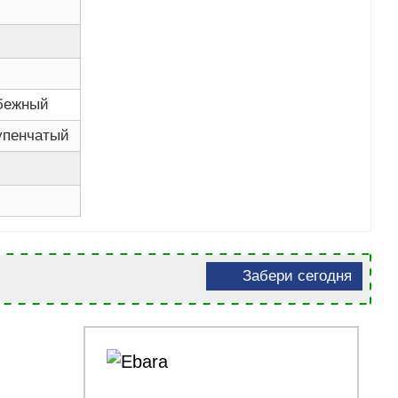
бежный
упенчатый
Забери сегодня