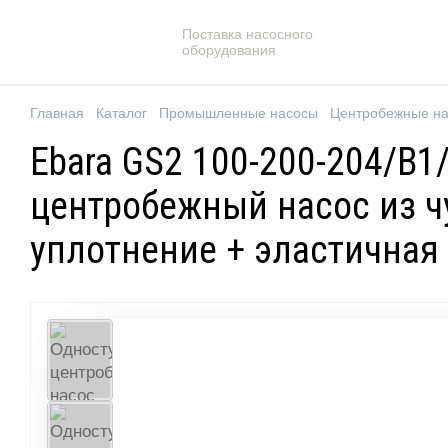
Поставка насосного
оборудования
Главная
Каталог
Промышленные насосы
Центробежные н
Ebara GS2 100-200-204/B1
центробежный насос из чу
уплотнение + эластичная