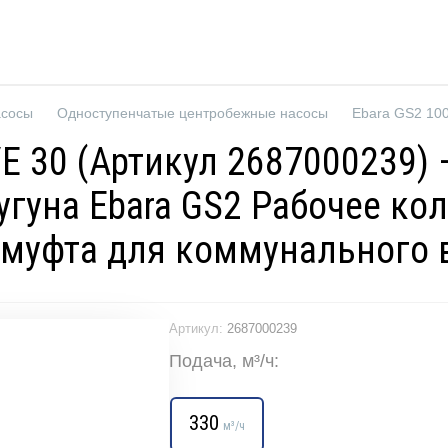
асосы
Одноступенчатые центробежные насосы
/E 30 (Артикул 2687000239
гуна Ebara GS2 Рабочее кол
 муфта для коммунального
Артикул:
2687000239
Подача, м³/ч:
330
м³/ч