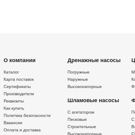
О компании
Дренажные насосы
Ц
Каталог
Погружные
М
Карта поставок
Наружные
К
Сертификаты
Высоконапорные
Ф
Производители
Шламовые насосы
Ф
Реквизиты
Как купить
C агитатором
П
Политика безопасности
Песковые
C
Вакансии
Строительные
В
Оплата и доставка
Высоконапорные
С