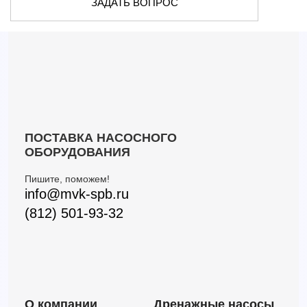
ЗАДАТЬ ВОПРОС
4HRm 10/5
15
28.5
—
5
4HRm 10/7
15
40
—
7
4HRm 14/12
20.4
63.4
—
12
4HRm 14/6
20.4
32
—
6
4HRm 14/8
20.4
42.5
—
8
4HRm 18/4
25.2
23.4
—
4
4HRm 18/6
25.2
35
—
6
4HRm 18/9
25.2
52.5
—
9
ПОСТАВКА НАСОСНОГО
ОБОРУДОВАНИЯ
Пишите, поможем!
info@mvk-spb.ru
(812) 501-93-32
О компании
Дренажные насосы