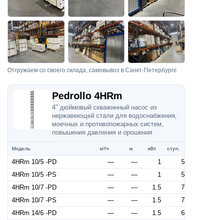
Отгружаем со своего склада, самовывоз в Санкт-Петербурге
Pedrollo 4HRm
4" дюймовый скважинный насос из
нержавеющей стали для водоснабжения,
моечных и противопожарных систем,
повышения давления и орошения
Модель
м³/ч
м
кВт
ступ.
4HRm 10/5 -PD
—
—
1
5
4HRm 10/5 -PS
—
—
1
5
4HRm 10/7 -PD
—
—
1.5
7
4HRm 10/7 -PS
—
—
1.5
7
4HRm 14/6 -PD
—
—
1.5
6