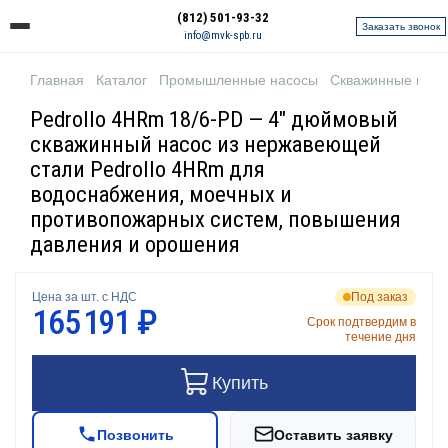
(812) 501-93-32
Заказать звонок
info@mvk-spb.ru
Главная
Каталог
Промышленные насосы
Скважинные нас
Pedrollo 4HRm 18/6-PD — 4" дюймовый
скважинный насос из нержавеющей
стали Pedrollo 4HRm для
водоснабжения, моечных и
противопожарных систем, повышения
давления и орошения
Цена за шт. с НДС
Под заказ
165 191 ₽
Срок подтвердим в
течение дня
Купить
Позвонить
Оставить заявку