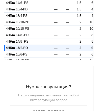
4HRm 14/6 -PS
—
—
1.5
6
4HRm 18/4-PD
—
—
1.5
4
4HRm 18/4-PS
—
—
1.5
4
4HRm 10/10-PD
—
—
2
10
4HRm 10/10-PS
—
—
2
10
4HRm 14/8 -PD
—
—
2
8
4HRm 14/8 -PS
—
—
2
8
4HRm 18/6-PD
—
—
2
6
4HRm 18/6-PS
—
—
2
6
4HRm 10/15-PD
—
—
3
15
4HRm 10/15-PS
—
—
3
15
4HRm 14/12-PD
—
—
3
12
4HRm 14/12-PS
—
—
3
12
Нужна консультация?
4HRm 18/9-PD
—
—
3
9
4HRm 18/9-PS
—
—
3
9
Наши специалисты ответят на любой
4HRm 10/10
15
57.5
—
10
интересующий вопрос
4HRm 10/15
15
86
—
15