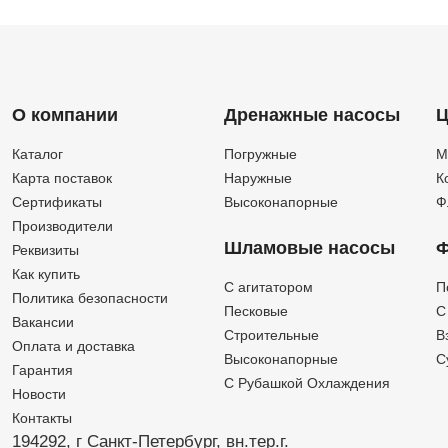
О компании
Дренажные насосы
Ц
Каталог
Погружные
М
Карта поставок
Наружные
К
Сертификаты
Высоконапорные
Ф
Производители
Шламовые насосы
Ф
Реквизиты
Как купить
C агитатором
П
Политика безопасности
Песковые
C
Вакансии
Строительные
В
Оплата и доставка
Высоконапорные
С
Гарантия
С Рубашкой Охлаждения
Новости
Контакты
194292, г Санкт-Петербург,
вн.тер.г.