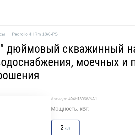
осы
Pedrollo 4HRm 18/6-PS
 4" дюймовый скважинный 
 водоснабжения, моечных и
рошения
Артикул:
494H1806WNA1
Мощность, кВт:
2
кВт