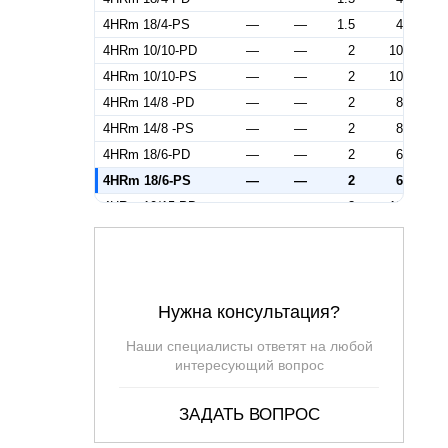
4HRm 18/4-PS
—
—
1.5
4
4HRm 10/10-PD
—
—
2
10
4HRm 10/10-PS
—
—
2
10
4HRm 14/8 -PD
—
—
2
8
4HRm 14/8 -PS
—
—
2
8
4HRm 18/6-PD
—
—
2
6
4HRm 18/6-PS
—
—
2
6
4HRm 10/15-PD
—
—
3
15
4HRm 10/15-PS
—
—
3
15
4HRm 14/12-PD
—
—
3
12
4HRm 14/12-PS
—
—
3
12
Нужна консультация?
4HRm 18/9-PD
—
—
3
9
4HRm 18/9-PS
—
—
3
9
Наши специалисты ответят на любой
4HRm 10/10
15
57.5
—
10
интересующий вопрос
4HRm 10/15
15
86
—
15
ЗАДАТЬ ВОПРОС
4HRm 10/5
15
28.5
—
5
4HRm 10/7
15
40
—
7