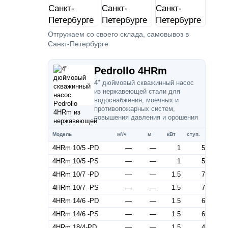
Отгружаем со своего склада, самовывоз в
Санкт-Петербурге
Pedrollo 4HRm
4" дюймовый скважинный насос
из нержавеющей стали для
водоснабжения, моечных и
противопожарных систем,
повышения давления и орошения
Модель
м³/ч
м
кВт
ступ.
4HRm 10/5 -PD
—
—
1
5
4HRm 10/5 -PS
—
—
1
5
4HRm 10/7 -PD
—
—
1.5
7
4HRm 10/7 -PS
—
—
1.5
7
4HRm 14/6 -PD
—
—
1.5
6
4HRm 14/6 -PS
—
—
1.5
6
4HRm 18/4-PD
—
—
1.5
4