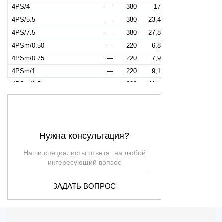
4PS/4
—
380
17
4PS/5.5
—
380
23,4
4PS/7.5
—
380
27,8
4PSm/0.50
—
220
6,8
4PSm/0.75
—
220
7,9
4PSm/1
—
220
9,1
4PSm/1.5
—
220
11,2
4PSm/2
—
220
13,4
4PSm/3
—
220
14,2
Нужна консультация?
Наши специалисты ответят на любой
интересующий вопрос
ЗАДАТЬ ВОПРОС