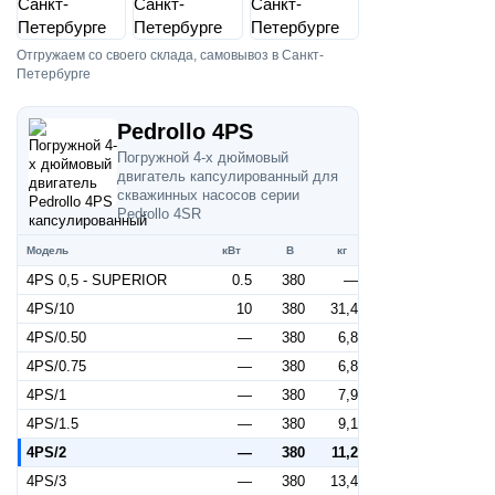
Отгружаем со своего склада, самовывоз в Санкт-
Петербурге
Pedrollo 4PS
Погружной 4-х дюймовый
двигатель капсулированный для
скважинных насосов серии
Pedrollo 4SR
Модель
кВт
В
кг
4PS 0,5 - SUPERIOR
0.5
380
—
4PS/10
10
380
31,4
4PS/0.50
—
380
6,8
4PS/0.75
—
380
6,8
4PS/1
—
380
7,9
4PS/1.5
—
380
9,1
4PS/2
—
380
11,2
4PS/3
—
380
13,4