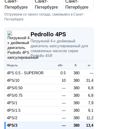
Отгружаем со своего склада, самовывоз в Санкт-
Петербурге
Pedrollo 4PS
Погружной 4-х дюймовый
двигатель капсулированный для
скважинных насосов серии
Pedrollo 4SR
Модель
кВт
В
кг
4PS 0,5 - SUPERIOR
0.5
380
—
4PS/10
10
380
31,4
4PS/0.50
—
380
6,8
4PS/0.75
—
380
6,8
4PS/1
—
380
7,9
4PS/1.5
—
380
9,1
4PS/2
—
380
11,2
4PS/3
—
380
13,4