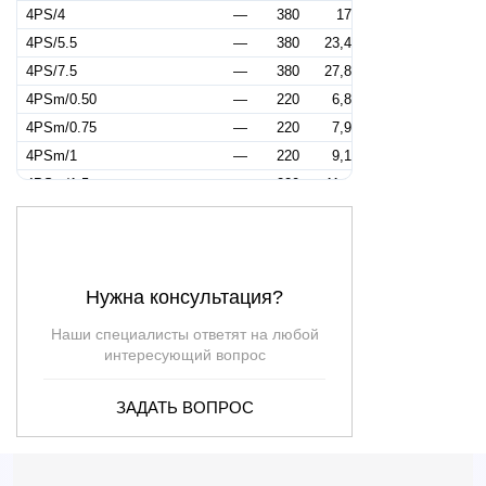
4PS/4
—
380
17
4PS/5.5
—
380
23,4
4PS/7.5
—
380
27,8
4PSm/0.50
—
220
6,8
4PSm/0.75
—
220
7,9
4PSm/1
—
220
9,1
4PSm/1.5
—
220
11,2
4PSm/2
—
220
13,4
4PSm/3
—
220
14,2
Нужна консультация?
Наши специалисты ответят на любой
интересующий вопрос
ЗАДАТЬ ВОПРОС