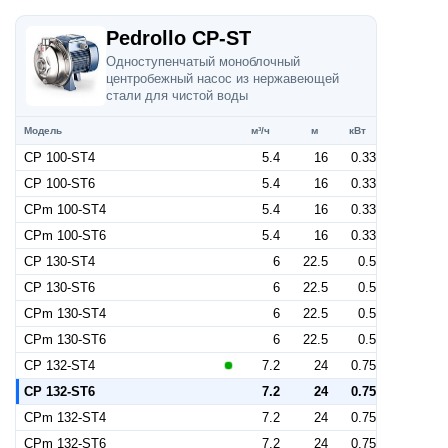
Pedrollo CP-ST
Одноступенчатый моноблочный
центробежный насос из нержавеющей
стали для чистой воды
Модель
м³/ч
м
кВт
CP 100-ST4
5.4
16
0.33
CP 100-ST6
5.4
16
0.33
CPm 100-ST4
5.4
16
0.33
CPm 100-ST6
5.4
16
0.33
CP 130-ST4
6
22.5
0.5
CP 130-ST6
6
22.5
0.5
CPm 130-ST4
6
22.5
0.5
CPm 130-ST6
6
22.5
0.5
CP 132-ST4
7.2
24
0.75
CP 132-ST6
7.2
24
0.75
CPm 132-ST4
7.2
24
0.75
CPm 132-ST6
7.2
24
0.75