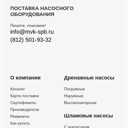
CPm 170M-ST6
—
—
1.5
ПОСТАВКА НАСОСНОГО
CPm 180-ST4
13.8
31.5
1.5
ОБОРУДОВАНИЯ
CPm 180-ST6
13.8
31.5
1.5
Пишите, поможем!
CP 190-ST4
15
37
2
info@mvk-spb.ru
CP 190-ST6
15
37
2
(812) 501-93-32
CPm 190-ST4
15
37
2
CPm 190-ST6
15
37
2
CP 200-ST4
16.2
45
3
CP 200-ST6
16.2
45
3
CPm 200-ST4
16.2
45
3
О компании
Дренажные насосы
CPm 200-ST6
16.2
45
3
Каталог
Погружные
Карта поставок
Наружные
Сертификаты
Высоконапорные
Производители
Шламовые насосы
Реквизиты
Как купить
C агитатором