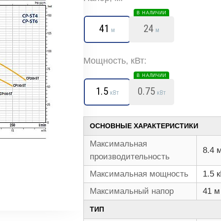
В НАЛИЧИИ
41
24
м
м
Мощность, кВт:
В НАЛИЧИИ
1.5
0.75
кВт
кВт
ОСНОВНЫЕ ХАРАКТЕРИСТИКИ
Максимальная
8.4 
производительность
Максимальная мощность
1.5 
Максимальный напор
41 м
ТИП