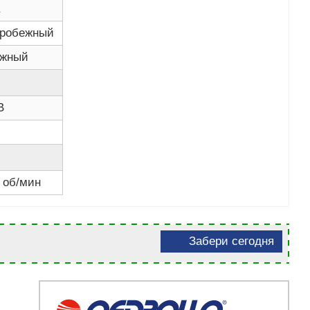
тробежный
ужный
В
 об/мин
Забери сегодня