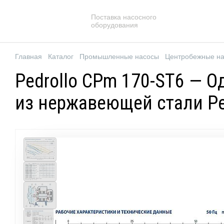
Поставка насосного
оборудования
Главная
Каталог
Промышленные насосы
Центробежные н
Pedrollo CPm 170-ST6 — 
из нержавеющей стали Pe