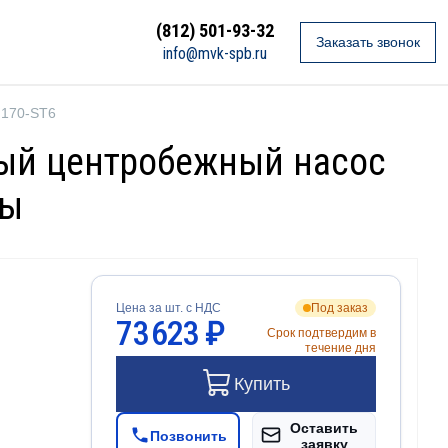
(812) 501-93-32
Заказать звонок
info@mvk-spb.ru
 170-ST6
ный центробежный насос
ды
Цена за шт. с НДС
Под заказ
73 623 ₽
Срок подтвердим в
течение дня
Купить
Оставить
Позвонить
заявку