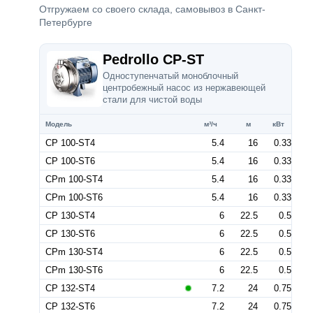
Отгружаем со своего склада, самовывоз в Санкт-
Петербурге
Pedrollo CP-ST
Одноступенчатый моноблочный
центробежный насос из нержавеющей
стали для чистой воды
Модель
м³/ч
м
кВт
CP 100-ST4
5.4
16
0.33
CP 100-ST6
5.4
16
0.33
CPm 100-ST4
5.4
16
0.33
CPm 100-ST6
5.4
16
0.33
CP 130-ST4
6
22.5
0.5
CP 130-ST6
6
22.5
0.5
CPm 130-ST4
6
22.5
0.5
CPm 130-ST6
6
22.5
0.5
CP 132-ST4
7.2
24
0.75
CP 132-ST6
7.2
24
0.75