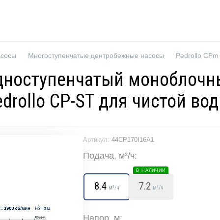
асосы
Многоступенчатые центробежные насосы
Pedrollo CPm
Одноступенчатый моноблоч
drollo CP-ST для чистой во
Артикул:
44CP170I16A1
Подача, м³/ч:
В НАЛИЧИИ
8.4
7.2
м³/ч
м³/ч
Напор, м: