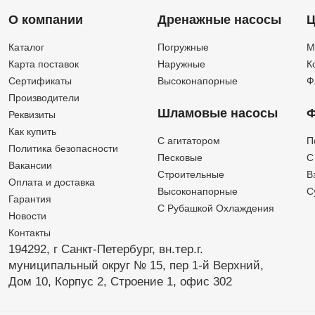
О компании
Дренажные насосы
Ц
Каталог
Погружные
М
Карта поставок
Наружные
К
Сертификаты
Высоконапорные
Ф
Производители
Шламовые насосы
Ф
Реквизиты
Как купить
C агитатором
П
Политика безопасности
Песковые
C
Вакансии
Строительные
В
Оплата и доставка
Высоконапорные
С
Гарантия
С Рубашкой Охлаждения
Новости
Контакты
194292, г Санкт-Петербург,
вн.тер.г.
муниципальный округ № 15,
пер 1-й Верхний,
Дом 10,
Корпус 2,
Строение 1,
офис 302