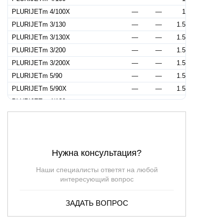
PLURIJETm 4/100X
—
—
1
PLURIJETm 3/130
—
—
1.5
PLURIJETm 3/130X
—
—
1.5
PLURIJETm 3/200
—
—
1.5
PLURIJETm 3/200X
—
—
1.5
PLURIJETm 5/90
—
—
1.5
PLURIJETm 5/90X
—
—
1.5
PLURIJETm 4/130
—
—
2
PLURIJETm 4/130X
—
—
2
PLURIJETm 4/200
—
—
2
PLURIJETm 4/200X
—
—
2
Нужна консультация?
PLURIJETm 6/90
—
—
2
PLURIJETm 6/90X
—
—
2
Наши специалисты ответят на любой
PLURIJETm 5/130
—
—
2.5
интересующий вопрос
PLURIJETm 5/130X
—
—
2.5
ЗАДАТЬ ВОПРОС
PLURIJETm 5/200
—
—
2.5
PLURIJETm 5/200X
—
—
2.5