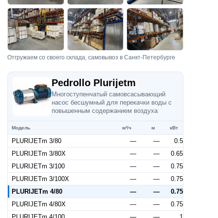
Отгружаем со своего склада, самовывоз в Санкт-Петербурге
Pedrollo Plurijetm
Многоступенчатый самовсасывающий
насос бесшумный для перекачки воды с
повышенным содержанием воздуха
Модель
м³/ч
м
кВт
PLURIJETm 3/80
—
—
0.5
PLURIJETm 3/80X
—
—
0.65
PLURIJETm 3/100
—
—
0.75
PLURIJETm 3/100X
—
—
0.75
PLURIJETm 4/80
—
—
0.75
PLURIJETm 4/80X
—
—
0.75
PLURIJETm 4/100
—
—
1