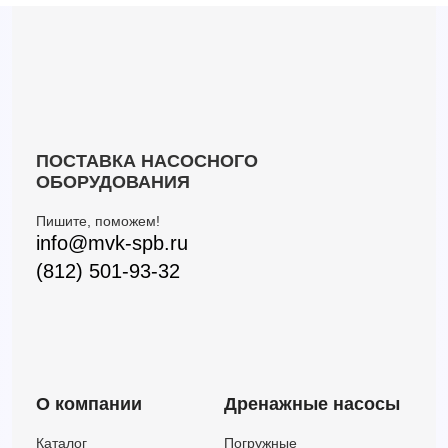
PLURIJETm 6/130
—
—
3
PLURIJETm 6/130X
—
—
3
PLURIJETm 6/200
—
—
3
PLURIJETm 6/200X
—
—
3
Plurijetm 3/100-N
7.2
34
—
Plurijetm 3/130-N
7.8
49
—
ПОСТАВКА НАСОСНОГО
Plurijetm 3/200-N
12
44
—
ОБОРУДОВАНИЯ
Plurijetm 3/60-N
4.2
31
—
Пишите, поможем!
Plurijetm 3/80-N
4.8
36
—
info@mvk-spb.ru
Plurijetm 4/100-N
7.2
43
—
(812) 501-93-32
Plurijetm 4/130-N
7.8
65
—
Plurijetm 4/200-N
12
58
—
Plurijetm 4/80-N
4.8
48
—
Plurijetm 5/130-N
12.1
8.2
—
Plurijetm 5/200-N
13.1
9.2
—
О компании
Дренажные насосы
Plurijetm 5/90-N
4.8
82
—
Plurijetm 6/90-N
4.8
93
—
Каталог
Погружные