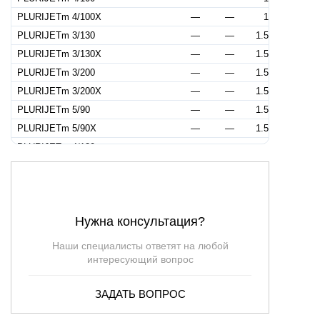
PLURIJETm 4/100X
—
—
1
PLURIJETm 3/130
—
—
1.5
PLURIJETm 3/130X
—
—
1.5
PLURIJETm 3/200
—
—
1.5
PLURIJETm 3/200X
—
—
1.5
PLURIJETm 5/90
—
—
1.5
PLURIJETm 5/90X
—
—
1.5
PLURIJETm 4/130
—
—
2
PLURIJETm 4/130X
—
—
2
PLURIJETm 4/200
—
—
2
PLURIJETm 4/200X
—
—
2
Нужна консультация?
PLURIJETm 6/90
—
—
2
PLURIJETm 6/90X
—
—
2
Наши специалисты ответят на любой
PLURIJETm 5/130
—
—
2.5
интересующий вопрос
PLURIJETm 5/130X
—
—
2.5
ЗАДАТЬ ВОПРОС
PLURIJETm 5/200
—
—
2.5
PLURIJETm 5/200X
—
—
2.5