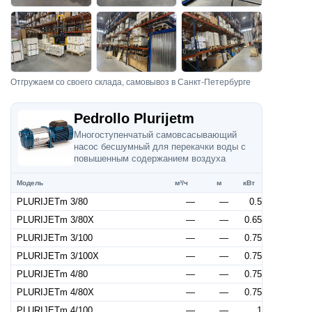
Отгружаем со своего склада, самовывоз в Санкт-Петербурге
Pedrollo Plurijetm
Многоступенчатый самовсасывающий
насос бесшумный для перекачки воды с
повышенным содержанием воздуха
Модель
м³/ч
м
кВт
PLURIJETm 3/80
—
—
0.5
PLURIJETm 3/80X
—
—
0.65
PLURIJETm 3/100
—
—
0.75
PLURIJETm 3/100X
—
—
0.75
PLURIJETm 4/80
—
—
0.75
PLURIJETm 4/80X
—
—
0.75
PLURIJETm 4/100
—
—
1