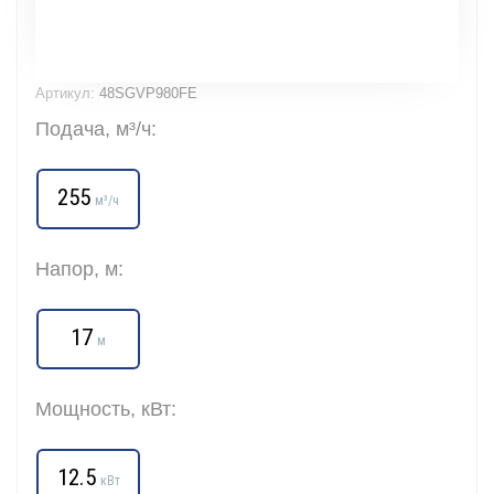
Артикул:
48SGVP980FE
Подача, м³/ч:
255
м³/ч
Напор, м:
17
м
Мощность, кВт:
12.5
кВт