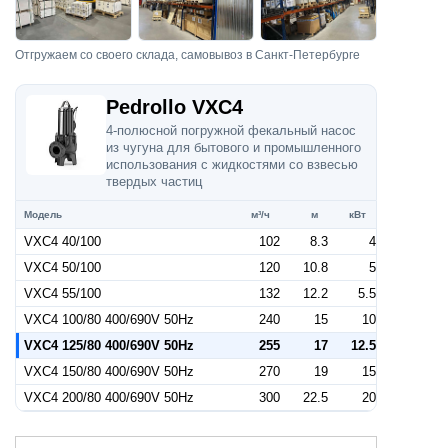
Отгружаем со своего склада, самовывоз в Санкт-Петербурге
Pedrollo VXC4
4-полюсной погружной фекальный насос
из чугуна для бытового и промышленного
использования с жидкостями со взвесью
твердых частиц
Модель
м³/ч
м
кВт
VXC4 40/100
102
8.3
4
VXC4 50/100
120
10.8
5
VXC4 55/100
132
12.2
5.5
VXC4 100/80 400/690V 50Hz
240
15
10
VXC4 125/80 400/690V 50Hz
255
17
12.5
VXC4 150/80 400/690V 50Hz
270
19
15
VXC4 200/80 400/690V 50Hz
300
22.5
20