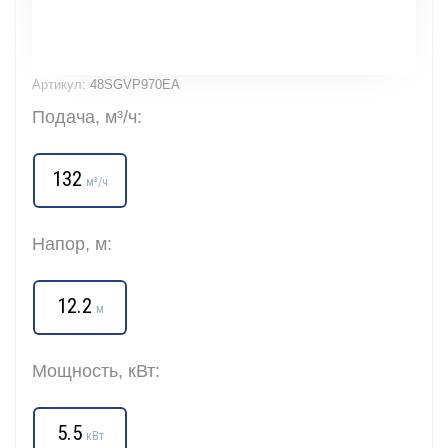
Артикул:
48SGVP970EA
Подача, м³/ч:
132
м³/ч
Напор, м:
12.2
м
Мощность, кВт:
5.5
кВт