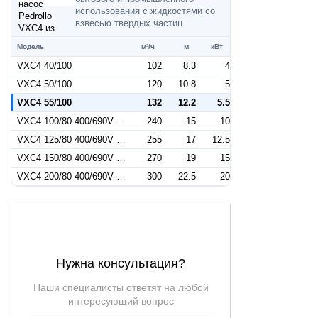
использования с жидкостями со
взвесью твердых частиц
Модель
м³/ч
м
кВт
VXC4 40/100
102
8.3
4
VXC4 50/100
120
10.8
5
VXC4 55/100
132
12.2
5.5
VXC4 100/80 400/690V 50Hz
240
15
10
VXC4 125/80 400/690V 50Hz
255
17
12.5
VXC4 150/80 400/690V 50Hz
270
19
15
VXC4 200/80 400/690V 50Hz
300
22.5
20
Нужна консультация?
Наши специалисты ответят на любой
интересующий вопрос