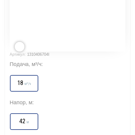
Артикул:
1310406704I
Подача, м³/ч:
18
м³/ч
Напор, м:
42
м