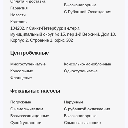
Оплата и доставка
3ME/I 40-200/7,5 Q1AEGG 3KSCA IE3 (Артикул 1330906804I)
36
57
7.5
Высоконапорные
Гарантия
С Рубашкой Охлаждения
Новости
Контакты
194292, г Санкт-Петербург,
вн.тер.г.
муниципальный округ № 15,
пер 1-й Верхний,
Дом 10,
Корпус 2,
Строение 1,
офис 302
Центробежные
Многоступенчатые
Консольно-моноблочные
Консольные
Одноступенчатые
Фланцевые
Фекальные насосы
Погружные
Наружные
C измельчителем
С рубашкой охлаждения
Взрывозащищенные
Высоконапорные
Сухой установки
Самовсасывающие