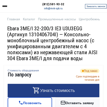
(812) 501-93-32
Заказать звонок
info@mvk-spb.ru
Главная
Каталог
Промышленные насосы
Центробежные н
Ebara 3ME/I 32-200/3 IE3 U3U3EGG
(Артикул 1310406704I) — Консольно-
моноблочный центробежный насос (с
унифицированным двигателем с 4
полюсами) из нержавеющей стали AISI
304 Ebara 3ME/I для подачи воды
Стоимость оборудования
Под заказ
По запросу
Срок подтвердим в
течение дня
Узнать стоимость
Позвонить
Оставить заявку