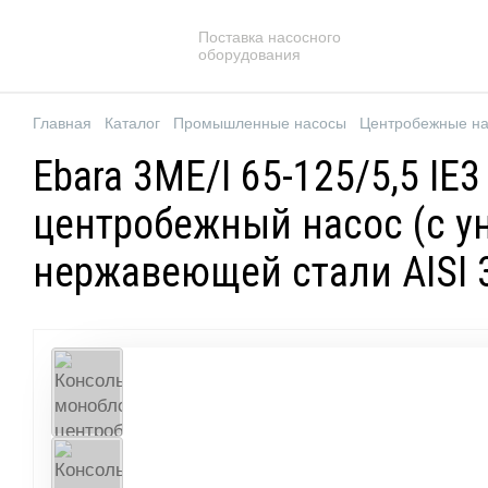
Поставка насосного
оборудования
Главная
Каталог
Промышленные насосы
Центробежные н
Ebara 3ME/I 65-125/5,5 I
центробежный насос (с у
нержавеющей стали AISI 3