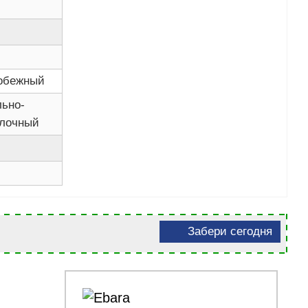
обежный
льно-
лочный
Забери сегодня