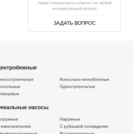
Наши специалисты ответят на любой
интересующий вопрос
ЗАДАТЬ ВОПРОС
ентробежные
ногоступенчатые
Консольно-моноблочные
онсольные
Одноступенчатые
ланцевые
екальные насосы
огружные
Наружные
 измельчителем
С рубашкой охлаждения
зрывозащищенные
Высоконапорные