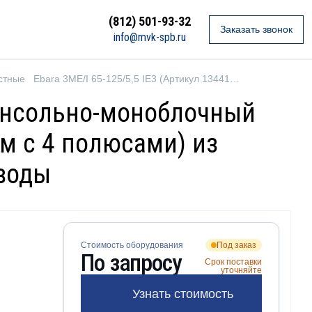
(812) 501-93-32
Заказать звонок
info@mvk-spb.ru
стные
Ebara 3ME/I 65-125/5,5 IE3 (Артикул 1344136604I)
 Консольно-моноблочный
м с 4 полюсами) из
 воды
Стоимость оборудования
Под заказ
По запросу
Срок поставки
уточняйте
Узнать стоимость