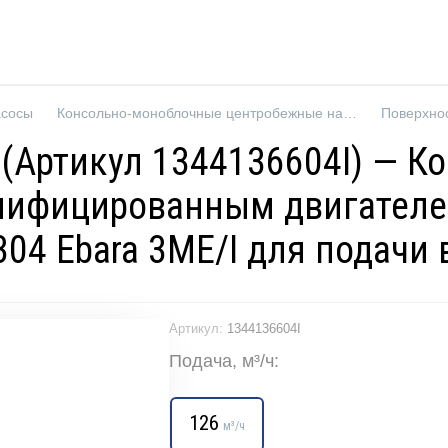
асосы
Консольно-моноблочные центробежные насосы
Поверхно
E3 (Артикул 1344136604I) —
нифицированным двигателе
04 Ebara 3ME/I для подачи
Артикул:
1344136604I
Подача, м³/ч:
126
м³/ч