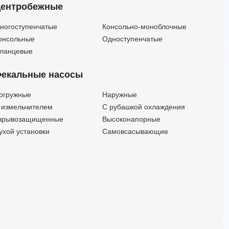
ентробежные
3ME/I 50-125/4 SCA IE3 (Артикул 1330406704I)
60
26
4
3ME/I 65-125/4 IE3 (Артикул 1344126604I)
114
19
4
ногоступенчатые
Консольно-моноблочные
3ME/I 65-125/4 SCA IE3 (Артикул 1344126804I)
114
19
4
онсольные
Одноступенчатые
3ME/I 32-200/5,5 IE3 (Артикул 1310756606I)
18
69
5.5
ланцевые
3ME/I 32-200/5,5 SCA IE3 (Артикул 1310756706I)
18
69
5.5
екальные насосы
3ME/I 40-160/5,56 380-460/660 SCA (Артикул 1320136616I)
36
38
5.5
3ME/I 40-160/5,56R140 SCA IE3 (Артикул 1320136916I)
36
38
5.5
огружные
Наружные
3ME/I 40-200/5,5 IE3 (Артикул 1330756604I)
36
45.50
5.5
 измельчителем
С рубашкой охлаждения
3ME/I 40-200/5,5 SCA IE3 (Артикул 1330756904I)
36
45.50
5.5
зрывозащищенные
Высоконапорные
3ME/I 50-160/5,5 230/400_50 IE3 (Артикул 1330902504I)
60
31
5.5
ухой установки
Самовсасывающие
3ME/I 50-160/5,5 IE3 (Артикул 1330906606I)
60
31
5.5
3ME/I 50-160/5,5 SCA IE3 (Артикул 1330906706I)
60
31
5.5
3ME/I 50-200/5,5 CARTER IE3 (Артикул 1330906106I)
60
50
5.5
3ME/I 65-125/5,5 IE3 (Артикул 1344136604I)
126
24
5.5
3ME/I 65-125/5,5 SCA IE3 (Артикул 1344136704I)
126
24
5.5
3ME/I50-125/7,56 380-460/660SCA (Артикул 1330246216I)
60
26
7
3ME/I 32-200/7.5 IE3 (Артикул 1310906604I)
24
69
7.5