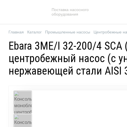
Поставка насосного
оборудования
Главная
Каталог
Промышленные насосы
Центробежные н
Ebara 3ME/I 32-200/4 SC
центробежный насос (с у
нержавеющей стали AISI 3