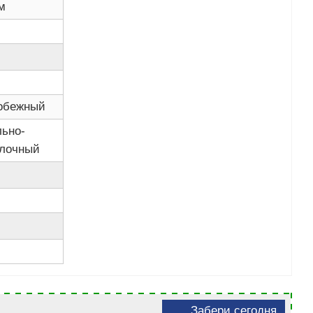
м
обежный
льно-
лочный
Забери сегодня