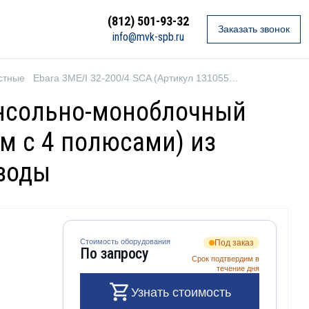
(812) 501-93-32
Заказать звонок
info@mvk-spb.ru
стные
Ebara 3ME/I 32-200/4 SCA (Артикул 1310556704I)
Консольно-моноблочный
м с 4 полюсами) из
 воды
Стоимость оборудования
Под заказ
По запросу
Срок подтвердим в
течение дня
Узнать стоимость