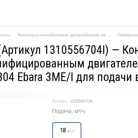
асосы
Консольно-моноблочные центробежные насосы
Поверхно
A (Артикул 1310556704I) — 
нифицированным двигателе
04 Ebara 3ME/I для подачи
Артикул:
1310556704I
Подача, м³/ч:
18
м³/ч