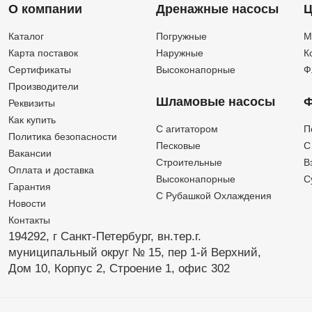
О компании
Дренажные насосы
Ц
Каталог
Погружные
М
Карта поставок
Наружные
К
Сертификаты
Высоконапорные
Ф
Производители
Шламовые насосы
Ф
Реквизиты
Как купить
C агитатором
П
Политика безопасности
Песковые
C
Вакансии
Строительные
В
Оплата и доставка
Высоконапорные
С
Гарантия
С Рубашкой Охлаждения
Новости
Контакты
194292, г Санкт-Петербург,
вн.тер.г.
муниципальный округ № 15,
пер 1-й Верхний,
Дом 10,
Корпус 2,
Строение 1,
офис 302