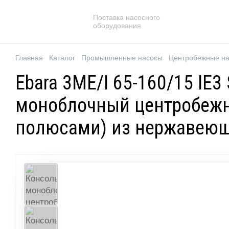
Поставка насосного
оборудования
Главная
Каталог
Промышленные насосы
Центробежные н
Ebara 3ME/I 65-160/15 IE
моноблочный центробежн
полюсами) из нержавеюще