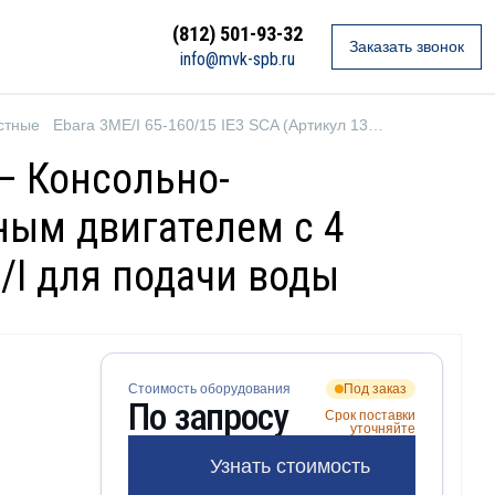
(812) 501-93-32
Заказать звонок
info@mvk-spb.ru
стные
Ebara 3ME/I 65-160/15 IE3 SCA (Артикул 1345176704I)
 — Консольно-
ым двигателем с 4
/I для подачи воды
Стоимость оборудования
Под заказ
По запросу
Срок поставки
уточняйте
Узнать стоимость