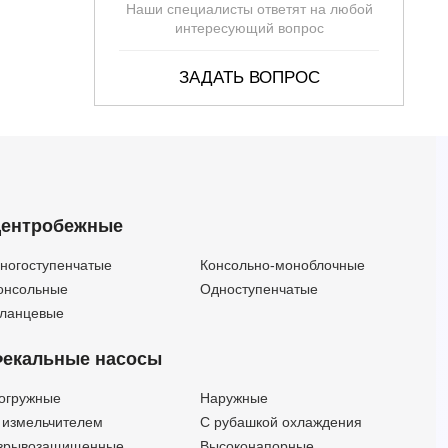
Наши специалисты ответят на любой
интересующий вопрос
ЗАДАТЬ ВОПРОС
ентробежные
ногоступенчатые
Консольно-моноблочные
онсольные
Одноступенчатые
ланцевые
екальные насосы
огружные
Наружные
 измельчителем
С рубашкой охлаждения
зрывозащищенные
Высоконапорные