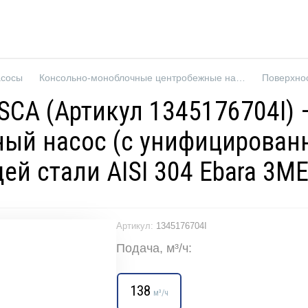
асосы
Консольно-моноблочные центробежные насосы
Поверхно
3 SCA (Артикул 1345176704I)
ый насос (с унифицированн
й стали AISI 304 Ebara 3ME
Артикул:
1345176704I
Подача, м³/ч:
138
м³/ч