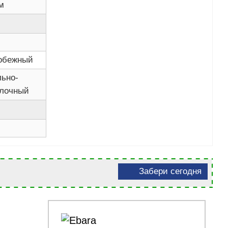
м
обежный
льно-
лочный
Забери сегодня