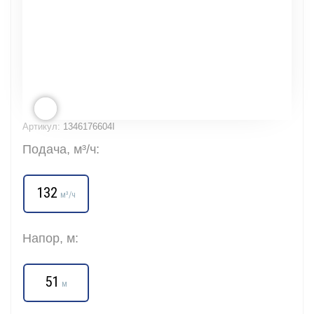
Артикул:
1346176604I
Подача, м³/ч:
132
м³/ч
Напор, м:
51
м