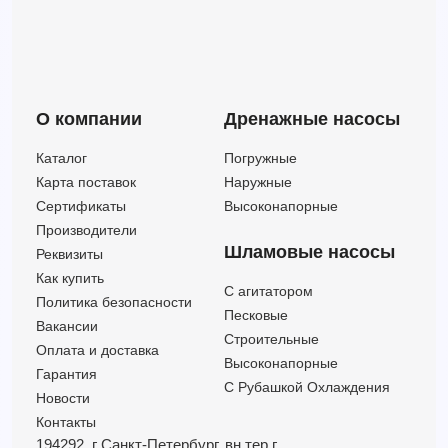
3ME/I65-200/18,56 380-460/660 SCA (Артикул 1346186616I)
138
58.50
18.5
3ME/I 65-200/22 IE3 (Артикул 1346196604I)
138
65.50
22
3ME/I 65-200/22 SCA IE3 (Артикул 1346196704I)
138
65.50
22
О компании
Дренажные насосы
Каталог
Погружные
Карта поставок
Наружные
Сертификаты
Высоконапорные
Производители
Шламовые насосы
Реквизиты
Как купить
C агитатором
Политика безопасности
Песковые
Вакансии
Строительные
Оплата и доставка
Высоконапорные
Гарантия
С Рубашкой Охлаждения
Новости
Контакты
194292, г Санкт-Петербург,
вн.тер.г.