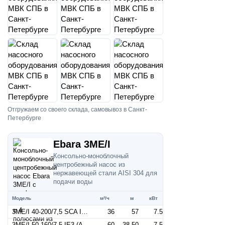
Отгружаем со своего склада, самовывоз в Санкт-
Петербурге
Ebara 3ME/I
Консольно-моноблочный
центробежный насос из
нержавеющей стали AISI 304 для
подачи воды
Модель
м³/ч
м
кВт
3ME/I 40-200/7,5 SCA IE3 (Артикул 1330906704I)
36
57
7.5
3ME/I 50-160/7,5 IE3 (Артикул 1330896606I)
60
38.50
7.5