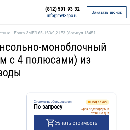
(812) 501-93-32
Заказать звонок
info@mvk-spb.ru
стные
Ebara 3ME/I 65-160/9,2 IE3 (Артикул 1345156604I)
 Консольно-моноблочный
м с 4 полюсами) из
 воды
Стоимость оборудования
Под заказ
По запросу
Срок подтвердим в
течение дня
Узнать стоимость