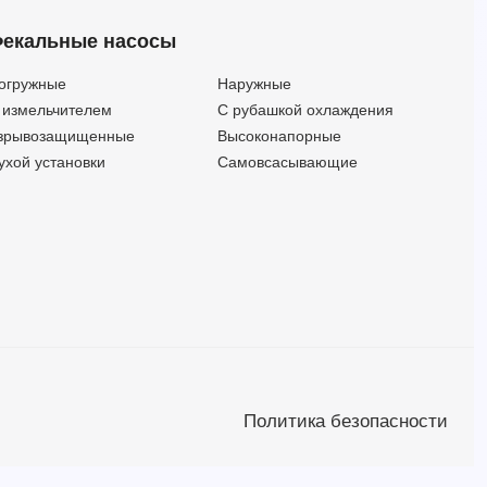
3ME/I 65-200/15 SCA IE3 (Артикул 1346176704I)
132
51
15
екальные насосы
3ME/I 65-200/18,5 IE3 (Артикул 1346186604I)
138
58.50
18.5
3ME/I 65-200/18,5 IE3 SCA (Артикул 1346186704I)
138
58.50
18.5
огружные
Наружные
3ME/I65-200/18,56 380-460/660 SCA (Артикул 1346186616I)
138
58.50
18.5
 измельчителем
С рубашкой охлаждения
3ME/I 65-200/22 IE3 (Артикул 1346196604I)
138
65.50
22
зрывозащищенные
Высоконапорные
3ME/I 65-200/22 SCA IE3 (Артикул 1346196704I)
138
65.50
22
ухой установки
Самовсасывающие
Политика безопасности