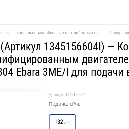
асосы
Консольно-моноблочные центробежные насосы
Поверхно
E3 (Артикул 1345156604I) —
нифицированным двигателе
04 Ebara 3ME/I для подачи
Артикул:
1345156604I
Подача, м³/ч:
132
м³/ч