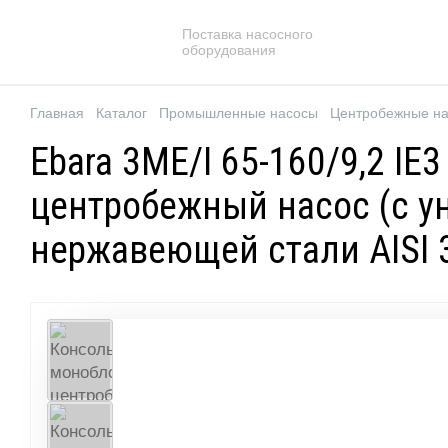
Поставка насосного
оборудования
Главная
Каталог
Промышленные насосы
Центробежные н
Ebara 3ME/I 65-160/9,2 I
центробежный насос (с у
нержавеющей стали AISI 3