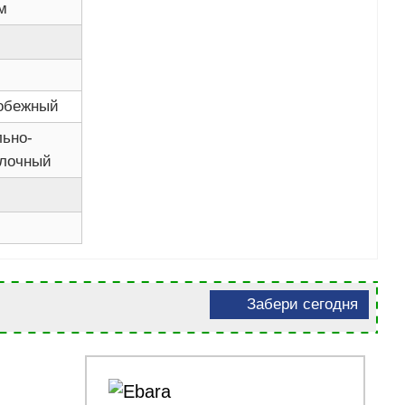
м
обежный
льно-
лочный
Забери сегодня