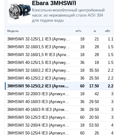
Ebara 3MHSW/I
Консольно-моноблочный центробежный
насос из нержавеющей стали AISI 304
для подачи воды
Модель
м³/ч
м
кВт
3MHSW/I 32-125/1,1 IE3 (Артикул 1300209404I)
18
21
1.1
3MHSW/I 32-160/1,5 IE3 (Артикул 1300209604I)
18
28
1.5
3MHSW/I 32-160/1,5 R IE3 (Артикул 1300209204I)
18
28
1.5
3MHSW/I 40-125/1,5 IE3 (Артикул 1320379104I)
36
19
1.5
3MHSW/I 32-160/2,2 IE3 (Артикул 1300309104I)
18
35.50
2.2
3MHSW/I 40-125/2,2 IE3 (Артикул 1329279204I)
36
25.50
2.2
3MHSW/I 50-125/2,2 IE3 (Артикул 1330509104I)
60
17.50
2.2
3MHSW/I 32-200/3 IE3 (Артикул 1310409104I)
18
42
3
3MHSW/I 40-160/3 IE3 (Артикул 1320409304I)
36
29.50
3
3MHSW/I 40-160/3 R IE3 (Артикул 1320409104I)
36
29.50
3
3MHSW/I 50-125/3 IE3 (Артикул 1330559104I)
60
20.50
3
3MHSW/I 32-200/4 IE3 (Артикул 1310559104I)
18
53.50
4
3MHSW/I 50-125/4 IE3 (Артикул 1330409104I)
60
26
4