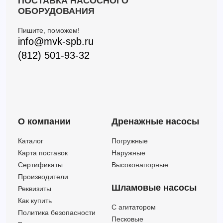
ПОСТАВКА НАСОСНОГО
3MHSW/I 50-200/15 IE3 (Артикул 1330989106I)
60
70
15
ОБОРУДОВАНИЯ
3MHSW/I 65-160/15 IE3 (Артикул 1345179104I)
138
45.50
15
Пишите, поможем!
3MHSW/I 65-200/15 IE3 (Артикул 1346179104I)
132
51
15
info@mvk-spb.ru
3MHSW/I 65-200/18,5 IE3 (Артикул 1346189104I)
138
58.50
18.5
(812) 501-93-32
3MHSW/I 65-200/22 IE3 (Артикул 1346199104I)
138
65.50
22
О компании
Дренажные насосы
Каталог
Погружные
Карта поставок
Наружные
Сертификаты
Высоконапорные
Производители
Шламовые насосы
Реквизиты
Как купить
C агитатором
Политика безопасности
Песковые