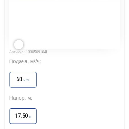
Артикул:
1330509104I
Подача, м³/ч:
60
м³/ч
Напор, м:
17.50
м