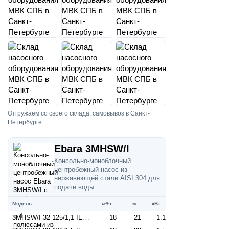
Отгружаем со своего склада, самовывоз в Санкт-
Петербурге
Ebara 3MHSW/I
Консольно-моноблочный
центробежный насос из
нержавеющей стали AISI 304 для
подачи воды
Модель
м³/ч
м
кВт
3MHSW/I 32-125/1,1 IE3 (Артикул 1300209404I)
18
21
1.1