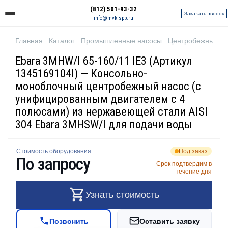
(812) 501-93-32
Заказать звонок
info@mvk-spb.ru
Главная
Каталог
Промышленные насосы
Центробежные н
Ebara 3MHW/I 65-160/11 IE3 (Артикул
1345169104I) — Консольно-
моноблочный центробежный насос (с
унифицированным двигателем с 4
полюсами) из нержавеющей стали AISI
304 Ebara 3MHSW/I для подачи воды
Стоимость оборудования
Под заказ
По запросу
Срок подтвердим в
течение дня
Узнать стоимость
Позвонить
Оставить заявку