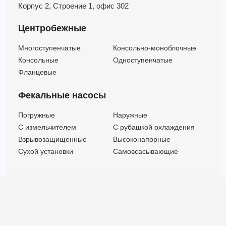
Корпус 2,
Строение 1,
офис 302
Центробежные
Многоступенчатые
Консольно-моноблочные
Консольные
Одноступенчатые
Фланцевые
Фекальные насосы
Погружные
Наружные
C измельчителем
С рубашкой охлаждения
Взрывозащищенные
Высоконапорные
Сухой установки
Самовсасывающие
© ООО "МВК СПБ" 2025 |
Политика безопасности
Все права защищены