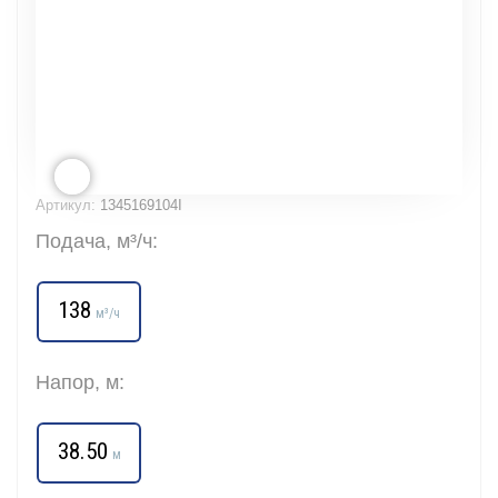
Артикул:
1345169104I
Подача, м³/ч:
138
м³/ч
Напор, м:
38.50
м