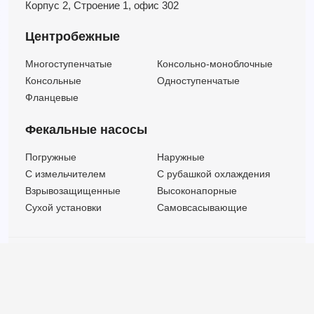
Корпус 2,
Строение 1,
офис 302
Центробежные
Многоступенчатые
Консольно-моноблочные
Консольные
Одноступенчатые
Фланцевые
Фекальные насосы
Погружные
Наружные
C измельчителем
С рубашкой охлаждения
Взрывозащищенные
Высоконапорные
Сухой установки
Самовсасывающие
© ООО "МВК СПБ" 2025 |
Политика безопасности
Все права защищены