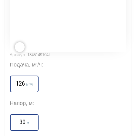
Артикул:
1345149104I
Подача, м³/ч:
126
м³/ч
Напор, м:
30
м