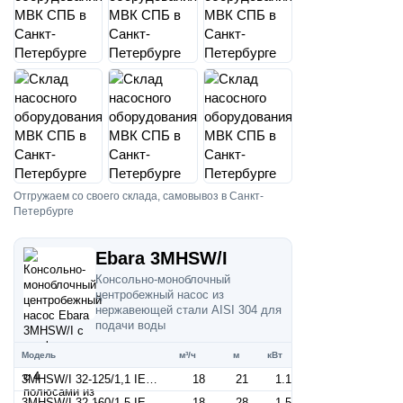
Отгружаем со своего склада, самовывоз в Санкт-
Петербурге
Ebara 3MHSW/I
Консольно-моноблочный
центробежный насос из
нержавеющей стали AISI 304 для
подачи воды
Модель
м³/ч
м
кВт
3MHSW/I 32-125/1,1 IE3 (Артикул 1300209404I)
18
21
1.1
3MHSW/I 32-160/1,5 IE3 (Артикул 1300209604I)
18
28
1.5