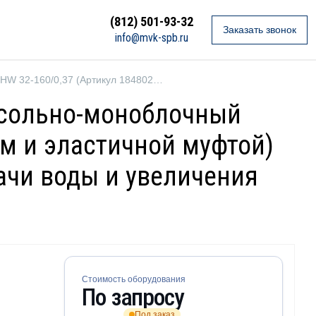
(812) 501-93-32
Заказать звонок
info@mvk-spb.ru
Ebara 3P4HW 32-160/0,37 (Артикул 1848029204)
онсольно-моноблочный
м и эластичной муфтой)
ачи воды и увеличения
Стоимость оборудования
По запросу
Под заказ