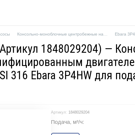
асосы
Консольно-моноблочные центробежные насосы
 (Артикул 1848029204) — К
нифицированным двигателе
SI 316 Ebara 3P4HW для под
Артикул:
1848029204
Подача, м³/ч: