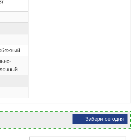
Вт
обежный
льно-
лочный
Забери сегодня