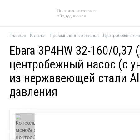
Поставка насосного
оборудования
Главная
Каталог
Промышленные насосы
Центробежные н
Ebara 3P4HW 32-160/0,37
центробежный насос (с у
из нержавеющей стали AI
давления