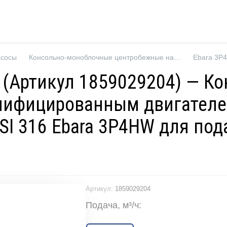
асосы
Консольно-моноблочные центробежные насосы
R (Артикул 1859029204) — 
нифицированным двигателе
SI 316 Ebara 3P4HW для под
Артикул:
1859029204
Подача, м³/ч: