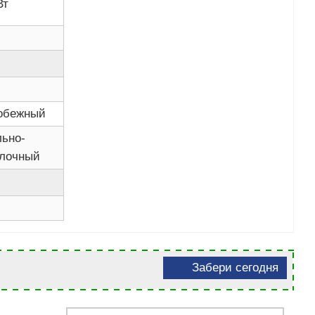
Вт
обежный
льно-
лочный
Забери сегодня