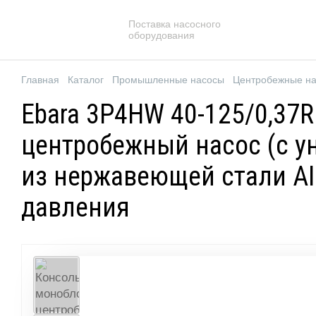
Поставка насосного
оборудования
Главная
Каталог
Промышленные насосы
Центробежные н
Ebara 3P4HW 40-125/0,37
центробежный насос (с у
из нержавеющей стали AI
давления