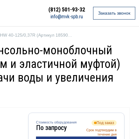
(812) 501-93-32
Заказать звонок
info@mvk-spb.ru
Ebara 3P4HW 40-125/0,37R (Артикул 1859029204)
Консольно-моноблочный
м и эластичной муфтой)
ачи воды и увеличения
Стоимость оборудования
Под заказ
По запросу
Срок подтвердим в
течение дня