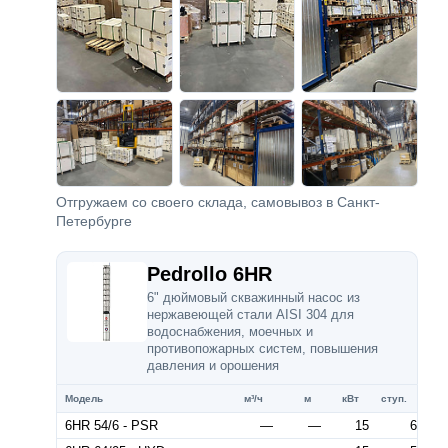
Отгружаем со своего склада, самовывоз в Санкт-
Петербурге
Pedrollo 6HR
6" дюймовый скважинный насос из
нержавеющей стали AISI 304 для
водоснабжения, моечных и
противопожарных систем, повышения
давления и орошения
Модель
м³/ч
м
кВт
ступ.
6HR 54/6 - PSR
—
—
15
6