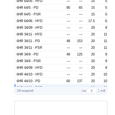
6HR 64/05 - HYD
—
—
15
5
6HR 64/5 - PD
90
65
15
5
6HR 64/5 - PSR
—
—
15
5
6HR 64/06 - HYD
—
—
17.5
6
6HR 34/09 - HYD
—
—
20
9
6HR 34/11 - HYD
—
—
20
11
6HR 34/11 - PD
48
153
20
11
6HR 34/11 - PSR
—
—
20
11
6HR 34/9 - PD
48
125
20
9
6HR 34/9 - PSR
—
—
20
9
6HR 44/09 - HYD
—
—
20
9
6HR 44/10 - HYD
—
—
20
10
6HR 44/10 - PD
60
137
20
10
6HR 44/10 - PSR
—
—
20
10
▲
150 моделей
стр.
из
3
▼
6HR 44/9 - PD
60
123.5
20
9
6HR 44/9 - PSR
—
—
20
9
6HR 54/08 - HYD
—
—
20
8
6HR 54/09 - HYD
—
—
20
9