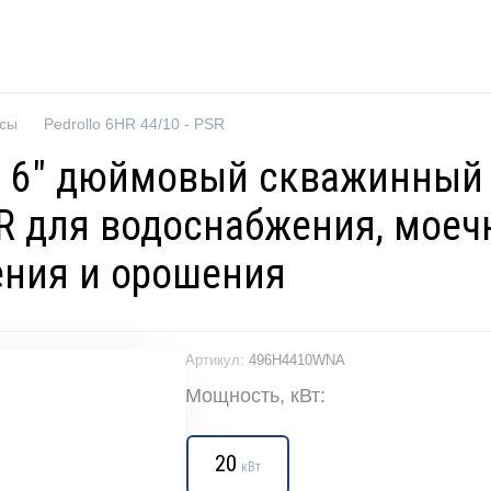
осы
Pedrollo 6HR 44/10 - PSR
R — 6" дюймовый скважинны
6HR для водоснабжения, мо
ения и орошения
Артикул:
496H4410WNA
Мощность, кВт:
20
кВт