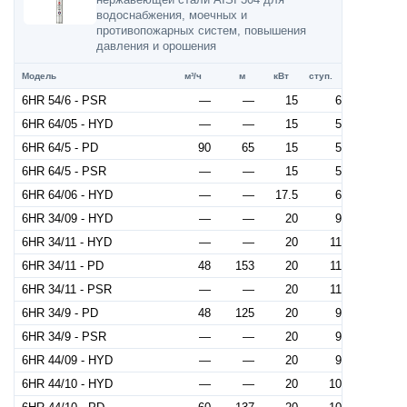
водоснабжения, моечных и
противопожарных систем, повышения
давления и орошения
Модель
м³/ч
м
кВт
ступ.
6HR 54/6 - PSR
—
—
15
6
6HR 64/05 - HYD
—
—
15
5
6HR 64/5 - PD
90
65
15
5
6HR 64/5 - PSR
—
—
15
5
6HR 64/06 - HYD
—
—
17.5
6
6HR 34/09 - HYD
—
—
20
9
6HR 34/11 - HYD
—
—
20
11
6HR 34/11 - PD
48
153
20
11
6HR 34/11 - PSR
—
—
20
11
6HR 34/9 - PD
48
125
20
9
6HR 34/9 - PSR
—
—
20
9
6HR 44/09 - HYD
—
—
20
9
6HR 44/10 - HYD
—
—
20
10