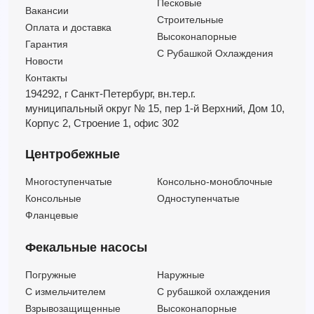
Песковые
6HR 54/13 - PSR
—
—
30
13
Вакансии
Строительные
Оплата и доставка
6HR 64/10 - HYD
—
—
30
10
Высоконапорные
Гарантия
С Рубашкой Охлаждения
Новости
Контакты
194292, г Санкт-Петербург,
вн.тер.г.
муниципальный округ № 15,
пер 1-й Верхний,
Дом 10,
Корпус 2,
Строение 1,
офис 302
Центробежные
Многоступенчатые
Консольно-моноблочные
Консольные
Одноступенчатые
Фланцевые
Фекальные насосы
Погружные
Наружные
C измельчителем
С рубашкой охлаждения
Взрывозащищенные
Высоконапорные