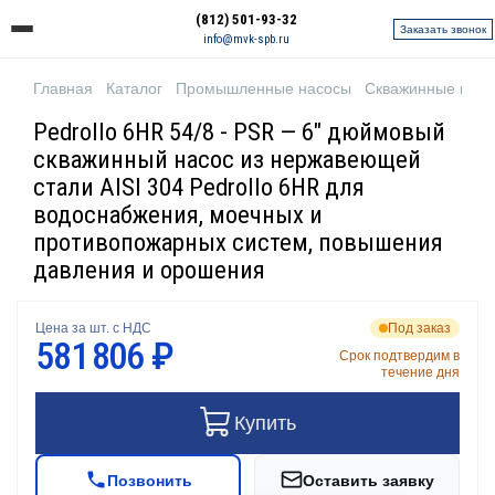
(812) 501-93-32
Заказать звонок
info@mvk-spb.ru
Главная
Каталог
Промышленные насосы
Скважинные нас
Pedrollo 6HR 54/8 - PSR — 6" дюймовый
скважинный насос из нержавеющей
стали AISI 304 Pedrollo 6HR для
водоснабжения, моечных и
противопожарных систем, повышения
давления и орошения
Цена за шт. с НДС
Под заказ
581 806 ₽
Срок подтвердим в
течение дня
Купить
Позвонить
Оставить заявку