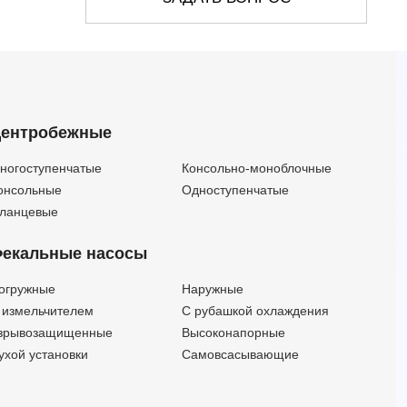
6HR 64/6 - PD
90
78
20
6
6HR 64/6 - PSR
—
—
20
6
6HR 64/7 - PD
90
91
20
7
6HR 64/7 - PSR
—
—
20
7
6HR 34/13 - HYD
—
—
25
13
ентробежные
6HR 34/13 - PD
48
181
25
13
6HR 34/13 - PSR
—
—
25
13
ногоступенчатые
Консольно-моноблочные
6HR 44/12 - HYD
—
—
25
12
онсольные
Одноступенчатые
6HR 44/12 - PD
60
164
25
12
ланцевые
6HR 44/12 - PSR
—
—
25
12
екальные насосы
6HR 54/11 - HYD
—
—
25
11
6HR 54/11 - PD
72
142
25
11
огружные
Наружные
6HR 54/11 - PSR
—
—
25
11
 измельчителем
С рубашкой охлаждения
6HR 64/08 - HYD
—
—
25
8
зрывозащищенные
Высоконапорные
6HR 64/8 - PD
90
104
25
8
ухой установки
Самовсасывающие
6HR 64/8 - PSR
—
—
25
8
6HR 34/16 - HYD
—
—
30
16