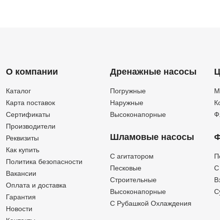
О компании
Дренажные насосы
Ц
Каталог
Погружные
М
Карта поставок
Наружные
К
Сертификаты
Высоконапорные
Ф
Производители
Шламовые насосы
Ф
Реквизиты
Как купить
C агитатором
П
Политика безопасности
Песковые
C
Вакансии
Строительные
В
Оплата и доставка
Высоконапорные
С
Гарантия
С Рубашкой Охлаждения
Новости