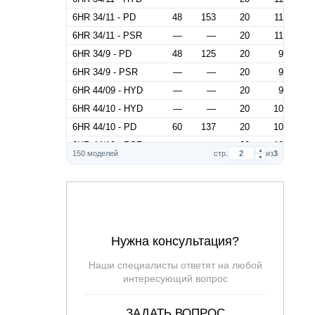
6HR 34/11 - PD
48
153
20
11
6HR 34/11 - PSR
—
—
20
11
6HR 34/9 - PD
48
125
20
9
6HR 34/9 - PSR
—
—
20
9
6HR 44/09 - HYD
—
—
20
9
6HR 44/10 - HYD
—
—
20
10
6HR 44/10 - PD
60
137
20
10
6HR 44/10 - PSR
—
—
20
10
▲
150 моделей
стр.
из
3
▼
6HR 44/9 - PD
60
123.5
20
9
6HR 44/9 - PSR
—
—
20
9
6HR 54/08 - HYD
—
—
20
8
6HR 54/09 - HYD
—
—
20
9
6HR 54/8 - PD
72
103
20
8
Нужна консультация?
6HR 54/8 - PSR
—
—
20
8
Наши специалисты ответят на любой
6HR 54/9 - PD
72
116
20
9
интересующий вопрос
6HR 54/9 - PSR
—
—
20
9
6HR 64/07 - HYD
—
—
20
7
ЗАДАТЬ ВОПРОС