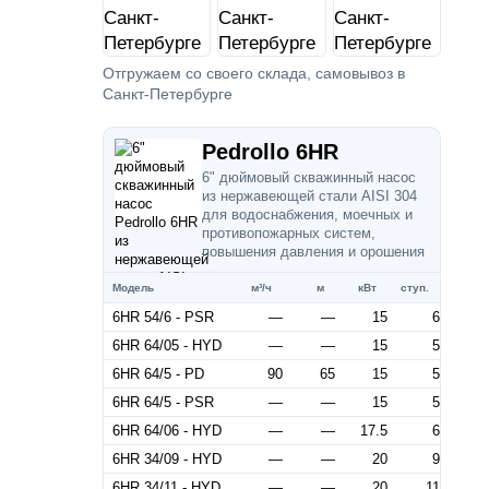
Отгружаем со своего склада, самовывоз в
Санкт-Петербурге
Pedrollo 6HR
6" дюймовый скважинный насос
из нержавеющей стали AISI 304
для водоснабжения, моечных и
противопожарных систем,
повышения давления и орошения
Модель
м³/ч
м
кВт
ступ.
6HR 54/6 - PSR
—
—
15
6
6HR 64/05 - HYD
—
—
15
5
6HR 64/5 - PD
90
65
15
5
6HR 64/5 - PSR
—
—
15
5
6HR 64/06 - HYD
—
—
17.5
6
6HR 34/09 - HYD
—
—
20
9
6HR 34/11 - HYD
—
—
20
11