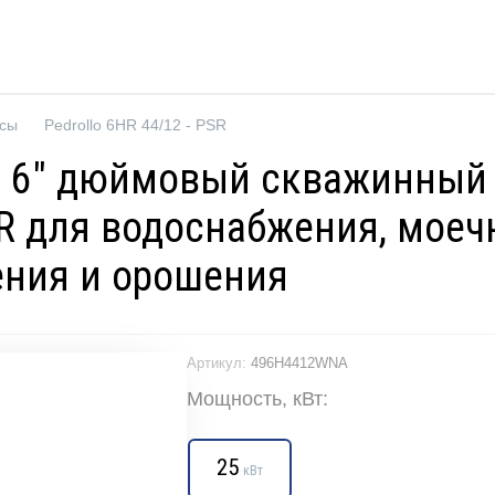
осы
Pedrollo 6HR 44/12 - PSR
R — 6" дюймовый скважинны
6HR для водоснабжения, мо
ения и орошения
Артикул:
496H4412WNA
Мощность, кВт:
25
кВт