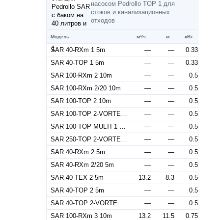
насосом Pedrollo TOP 1 для
стоков и канализационных
отходов
Модель
м³/ч
м
кВт
SAR 40-RXm 1 5m
—
—
0.33
SAR 40-TOP 1 5m
—
—
0.33
SAR 100-RXm 2 10m
—
—
0.5
SAR 100-RXm 2/20 10m
—
—
0.5
SAR 100-TOP 2 10m
—
—
0.5
SAR 100-TOP 2-VORTEX 10m
—
—
0.5
SAR 100-TOP MULTI 1 10m
—
—
0.5
SAR 250-TOP 2-VORTEX 10m
—
—
0.5
SAR 40-RXm 2 5m
—
—
0.5
SAR 40-RXm 2/20 5m
—
—
0.5
SAR 40-TEX 2 5m
13.2
8.3
0.5
SAR 40-TOP 2 5m
—
—
0.5
SAR 40-TOP 2-VORTEX 5m
—
—
0.5
SAR 100-RXm 3 10m
13.2
11.5
0.75