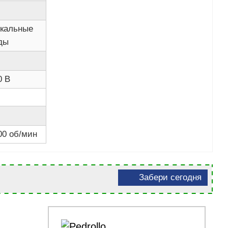
кальные
ды
0 В
00 об/мин
Забери сегодня