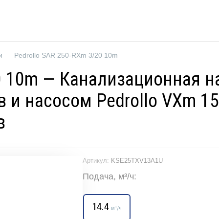
и
Pedrollo SAR 250-RXm 3/20 10m
0 10m — Канализационная на
в и насосом Pedrollo VXm 15
в
Артикул:
KSE25TXV13A1U
Подача, м³/ч:
14.4
м³/ч