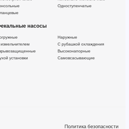
SAR 100-Dm 10 10м
18
15.5
1
онсольные
Одноступенчатые
SAR 100-Dm 20 10м
15
19
1
ланцевые
SAR 100-TOP 4 10м
19.2
12.5
1
екальные насосы
SAR 100-TRm 0.75
—
—
1
SAR 100-VXm 10/35 10м
24
10
1
огружные
Наружные
SAR 100-VXm 10/50 10м
—
—
1
 измельчителем
С рубашкой охлаждения
SAR 250-BCm 10/50 10м
—
—
1
зрывозащищенные
Высоконапорные
SAR 250-BCm 10/50-ST 10m
—
—
1
ухой установки
Самовсасывающие
SAR 250-Dm 10 10м
18
15.5
1
SAR 250-Dm 20 10м
15
19
1
SAR 250-RXm 4 10m
—
—
1
SAR 250-RXm 4/40 10m
—
—
1
SAR 250-TOP 4 10м
19.2
12.5
1
SAR 250-TRm 0.75
—
—
1
SAR 250-VXm 10/35 10м
24
10
1
SAR 250-VXm 10/35-ST 10m
—
—
1
SAR 250-VXm 10/50 10м
—
—
1
Политика безопасности