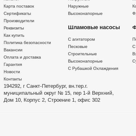
Карта поставок
Наружные
К
Сертификаты
Высоконапорные
Ф
Производители
Шламовые насосы
Ф
Реквизиты
Как купить
C агитатором
П
Политика безопасности
Песковые
C
Вакансии
Строительные
В
Оплата и доставка
Высоконапорные
С
Гарантия
С Рубашкой Охлаждения
Новости
Контакты
194292, г Санкт-Петербург,
вн.тер.г.
муниципальный округ № 15,
пер 1-й Верхний,
Дом 10,
Корпус 2,
Строение 1,
офис 302