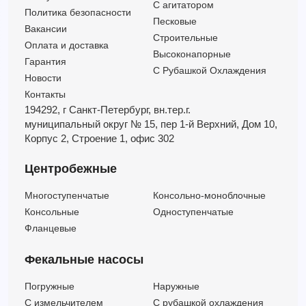
C агитатором
SAR 250-VXm 10/50 10м
—
—
1
Политика безопасности
Песковые
SAR 250-VXm 10/50-ST 10m
—
—
1
Вакансии
Строительные
Оплата и доставка
SAR 550-BCm 10/50 10м
—
—
1
Высоконапорные
Гарантия
С Рубашкой Охлаждения
Новости
Контакты
194292, г Санкт-Петербург,
вн.тер.г.
муниципальный округ № 15,
пер 1-й Верхний,
Дом 10,
Корпус 2,
Строение 1,
офис 302
Центробежные
Многоступенчатые
Консольно-моноблочные
Консольные
Одноступенчатые
Фланцевые
Фекальные насосы
Погружные
Наружные
C измельчителем
С рубашкой охлаждения