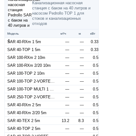
Канализационная насосная
станция с баком на 40 литров и
насосом Pedrollo TOP 1 для
стоков и канализационных
отходов
Модель
м³/ч
м
кВт
SAR 40-RXm 1 5m
—
—
0.33
SAR 40-TOP 1 5m
—
—
0.33
SAR 100-RXm 2 10m
—
—
0.5
SAR 100-RXm 2/20 10m
—
—
0.5
SAR 100-TOP 2 10m
—
—
0.5
SAR 100-TOP 2-VORTEX 10m
—
—
0.5
SAR 100-TOP MULTI 1 10m
—
—
0.5
SAR 250-TOP 2-VORTEX 10m
—
—
0.5
SAR 40-RXm 2 5m
—
—
0.5
SAR 40-RXm 2/20 5m
—
—
0.5
SAR 40-TEX 2 5m
13.2
8.3
0.5
SAR 40-TOP 2 5m
—
—
0.5