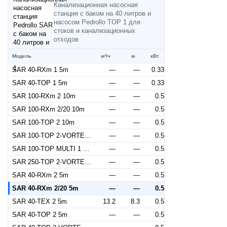
Канализационная насосная
станция с баком на 40 литров и
насосом Pedrollo TOP 1 для
стоков и канализационных
отходов
Модель
м³/ч
м
кВт
SAR 40-RXm 1 5m
—
—
0.33
SAR 40-TOP 1 5m
—
—
0.33
SAR 100-RXm 2 10m
—
—
0.5
SAR 100-RXm 2/20 10m
—
—
0.5
SAR 100-TOP 2 10m
—
—
0.5
SAR 100-TOP 2-VORTEX 10m
—
—
0.5
SAR 100-TOP MULTI 1 10m
—
—
0.5
SAR 250-TOP 2-VORTEX 10m
—
—
0.5
SAR 40-RXm 2 5m
—
—
0.5
SAR 40-RXm 2/20 5m
—
—
0.5
SAR 40-TEX 2 5m
13.2
8.3
0.5
SAR 40-TOP 2 5m
—
—
0.5