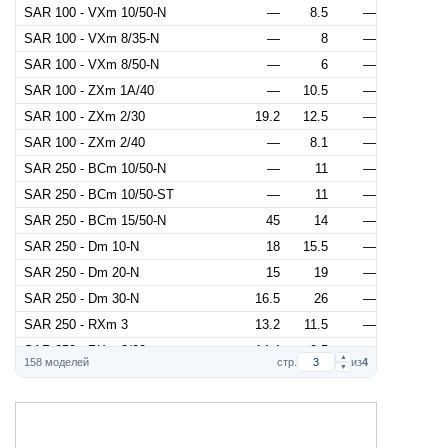
SAR 100 - VXm 10/50-N
—
8.5
—
SAR 100 - VXm 8/35-N
—
8
—
SAR 100 - VXm 8/50-N
—
6
—
SAR 100 - ZXm 1A/40
—
10.5
—
SAR 100 - ZXm 2/30
19.2
12.5
—
SAR 100 - ZXm 2/40
—
8.1
—
SAR 250 - BCm 10/50-N
—
11
—
SAR 250 - BCm 10/50-ST
—
11
—
SAR 250 - BCm 15/50-N
45
14
—
SAR 250 - Dm 10-N
18
15.5
—
SAR 250 - Dm 20-N
15
19
—
SAR 250 - Dm 30-N
16.5
26
—
SAR 250 - RXm 3
13.2
11.5
—
SAR 250 - RXm 3/20
14.4
9.5
—
▲
158 моделей
стр.
из
4
▼
SAR 250 - RXm 4
—
15
—
SAR 250 - RXm 4/40
—
9.5
—
SAR 250 - RXm 5
—
19.5
—