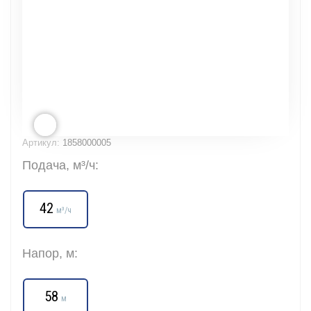
Артикул:
1858000005
Подача, м³/ч:
42
м³/ч
Напор, м:
58
м