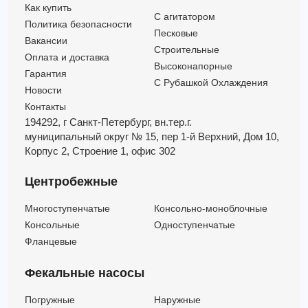
3PF 32-200/4,0
—
—
—
Как купить
C агитатором
3PF 32-200/5,5L
—
—
—
Политика безопасности
Песковые
3PF 32-200/7,5L
—
—
—
Вакансии
Строительные
Оплата и доставка
3PF 40-125/1,5R
—
—
—
Высоконапорные
Гарантия
С Рубашкой Охлаждения
Новости
Контакты
194292, г Санкт-Петербург,
вн.тер.г.
муниципальный округ № 15,
пер 1-й Верхний,
Дом 10,
Корпус 2,
Строение 1,
офис 302
Центробежные
Многоступенчатые
Консольно-моноблочные
Консольные
Одноступенчатые
Фланцевые
Фекальные насосы
Погружные
Наружные