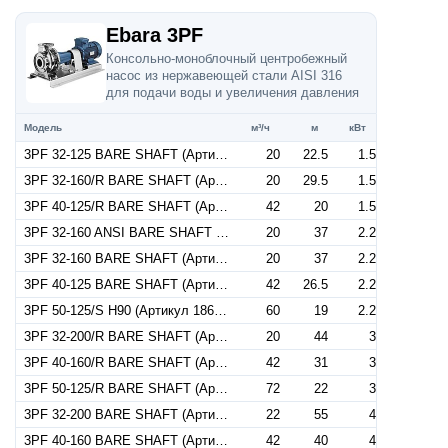
Ebara 3PF
Консольно-моноблочный центробежный
насос из нержавеющей стали AISI 316
для подачи воды и увеличения давления
Модель
м³/ч
м
кВт
3PF 32-125 BARE SHAFT (Артикул 1848000000)
20
22.5
1.5
3PF 32-160/R BARE SHAFT (Артикул 1848000001)
20
29.5
1.5
3PF 40-125/R BARE SHAFT (Артикул 1858000000)
42
20
1.5
3PF 32-160 ANSI BARE SHAFT Q1Q1EGG (Артикул 1848001002)
20
37
2.2
3PF 32-160 BARE SHAFT (Артикул 1848000002)
20
37
2.2
3PF 40-125 BARE SHAFT (Артикул 1858000001)
42
26.5
2.2
3PF 50-125/S H90 (Артикул 1868000007)
60
19
2.2
3PF 32-200/R BARE SHAFT (Артикул 1848000003)
20
44
3
3PF 40-160/R BARE SHAFT (Артикул 1858000002)
42
31
3
3PF 50-125/R BARE SHAFT (Артикул 1868000000)
72
22
3
3PF 32-200 BARE SHAFT (Артикул 1848000004)
22
55
4
3PF 40-160 BARE SHAFT (Артикул 1858000003)
42
40
4