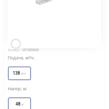
Артикул:
1872000005
Подача, м³/ч:
138
м³/ч
Напор, м:
48
м