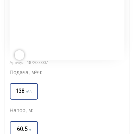
Артикул:
1872000007
Подача, м³/ч:
138
м³/ч
Напор, м:
60.5
м