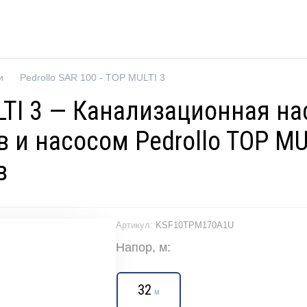
и
Pedrollo SAR 100 - TOP MULTI 3
ULTI 3 — Канализационная на
в и насосом Pedrollo TOP MU
в
Артикул:
KSF10TPM170A1U
Напор, м:
32
м