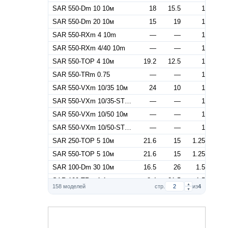
SAR 550-Dm 10 10м
18
15.5
1
SAR 550-Dm 20 10м
15
19
1
SAR 550-RXm 4 10m
—
—
1
SAR 550-RXm 4/40 10m
—
—
1
SAR 550-TOP 4 10м
19.2
12.5
1
SAR 550-TRm 0.75
—
—
1
SAR 550-VXm 10/35 10м
24
10
1
SAR 550-VXm 10/35-ST 10m
—
—
1
SAR 550-VXm 10/50 10м
—
—
1
SAR 550-VXm 10/50-ST 10m
—
—
1
SAR 250-TOP 5 10м
21.6
15
1.25
SAR 550-TOP 5 10м
21.6
15
1.25
SAR 100-Dm 30 10м
16.5
26
1.5
SAR 100-TRm 1.1
8.4
21.5
1.5
▲
158 моделей
стр.
из
4
▼
SAR 250-BCm 15/50 10м
45
14
1.5
SAR 250-Dm 30 10м
16.5
26
1.5
SAR 250-RXm 5 10m
—
—
1.5