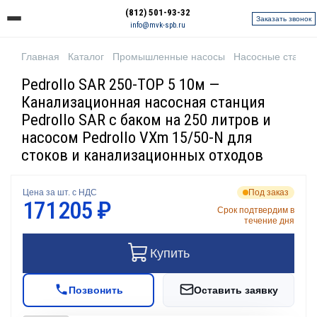
(812) 501-93-32
Заказать звонок
info@mvk-spb.ru
Главная
Каталог
Промышленные насосы
Насосные станци
Pedrollo SAR 250-TOP 5 10м —
Канализационная насосная станция
Pedrollo SAR с баком на 250 литров и
насосом Pedrollo VXm 15/50-N для
стоков и канализационных отходов
Цена за шт. с НДС
Под заказ
171 205 ₽
Срок подтвердим в
течение дня
Купить
Позвонить
Оставить заявку