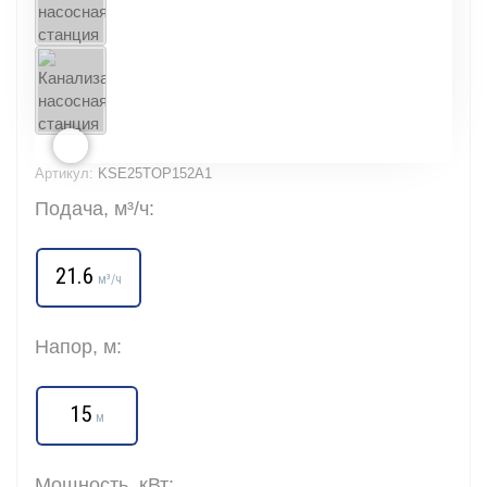
Артикул:
KSE25TOP152A1
Подача, м³/ч:
21.6
м³/ч
Напор, м:
15
м
Мощность, кВт: