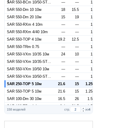
SAR 550-BCm 10/50-ST 10m
—
—
1
SAR 550-Dm 10 10м
18
15.5
1
SAR 550-Dm 20 10м
15
19
1
SAR 550-RXm 4 10m
—
—
1
SAR 550-RXm 4/40 10m
—
—
1
SAR 550-TOP 4 10м
19.2
12.5
1
SAR 550-TRm 0.75
—
—
1
SAR 550-VXm 10/35 10м
24
10
1
SAR 550-VXm 10/35-ST 10m
—
—
1
SAR 550-VXm 10/50 10м
—
—
1
SAR 550-VXm 10/50-ST 10m
—
—
1
SAR 250-TOP 5 10м
21.6
15
1.25
SAR 550-TOP 5 10м
21.6
15
1.25
SAR 100-Dm 30 10м
16.5
26
1.5
SAR 100-TRm 1.1
8.4
21.5
1.5
▲
158 моделей
стр.
из
4
▼
SAR 250-BCm 15/50 10м
45
14
1.5
SAR 250-Dm 30 10м
16.5
26
1.5