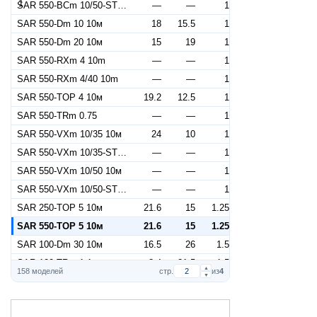
SAR 550-BCm 10/50-ST 10m
—
—
1
SAR 550-Dm 10 10м
18
15.5
1
SAR 550-Dm 20 10м
15
19
1
SAR 550-RXm 4 10m
—
—
1
SAR 550-RXm 4/40 10m
—
—
1
SAR 550-TOP 4 10м
19.2
12.5
1
SAR 550-TRm 0.75
—
—
1
SAR 550-VXm 10/35 10м
24
10
1
SAR 550-VXm 10/35-ST 10m
—
—
1
SAR 550-VXm 10/50 10м
—
—
1
SAR 550-VXm 10/50-ST 10m
—
—
1
SAR 250-TOP 5 10м
21.6
15
1.25
SAR 550-TOP 5 10м
21.6
15
1.25
SAR 100-Dm 30 10м
16.5
26
1.5
SAR 100-TRm 1.1
8.4
21.5
1.5
▲
158 моделей
стр.
из
4
▼
SAR 250-BCm 15/50 10м
45
14
1.5
SAR 250-Dm 30 10м
16.5
26
1.5