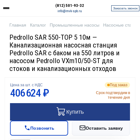
(812) 501-93-32
Заказать звонок
info@mvk-spb.ru
Главная
Каталог
Промышленные насосы
Насосные станци
Pedrollo SAR 550-TOP 5 10м —
Канализационная насосная станция
Pedrollo SAR с баком на 550 литров и
насосом Pedrollo VXm10/50-ST для
стоков и канализационных отходов
Цена за шт. с НДС
Под заказ
406 624 ₽
Срок подтвердим в
течение дня
Купить
Позвонить
Оставить заявку