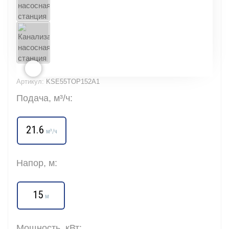
Артикул:
KSE55TOP152A1
Подача, м³/ч:
21.6
м³/ч
Напор, м:
15
м
Мощность, кВт: