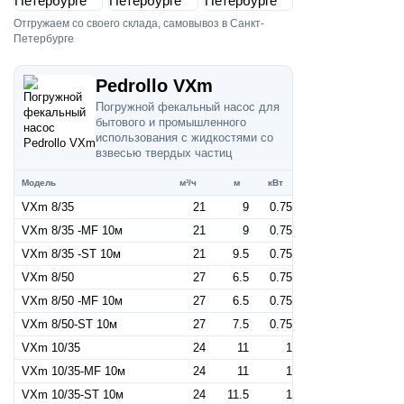
Отгружаем со своего склада, самовывоз в Санкт-
Петербурге
Pedrollo VXm
Погружной фекальный насос для
бытового и промышленного
использования с жидкостями со
взвесью твердых частиц
Модель
м³/ч
м
кВт
VXm 8/35
21
9
0.75
VXm 8/35 -MF 10м
21
9
0.75
VXm 8/35 -ST 10м
21
9.5
0.75
VXm 8/50
27
6.5
0.75
VXm 8/50 -MF 10м
27
6.5
0.75
VXm 8/50-ST 10м
27
7.5
0.75
VXm 10/35
24
11
1
VXm 10/35-MF 10м
24
11
1
VXm 10/35-ST 10м
24
11.5
1