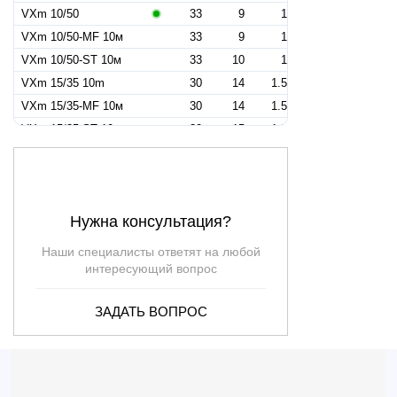
VXm 10/50
33
9
1
VXm 10/50-MF 10м
33
9
1
VXm 10/50-ST 10м
33
10
1
VXm 15/35 10m
30
14
1.5
VXm 15/35-MF 10м
30
14
1.5
VXm 15/35-ST 10м
30
15
1.5
VXm 15/50 10m
39
11.5
1.5
VXm 15/50-MF 10м
39
11.5
1.5
VXm 15/50-ST 10m
39
13.5
1.5
Нужна консультация?
VXm 20/35 10m
36
15.5
2
VXm 20/35-MF 10m
—
—
2
Наши специалисты ответят на любой
VXm 20/35-ST 10m
—
—
2
интересующий вопрос
VXm 20/50 10m
45
13.5
2
ЗАДАТЬ ВОПРОС
VXm 20/50-MF 10m
—
—
2
VXm 20/50-ST 10m
—
—
2
VXm 10/50-N
33
9
—
VXm 15/35
30
14
—