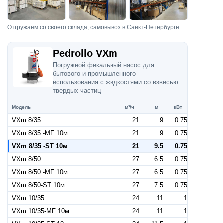
Отгружаем со своего склада, самовывоз в Санкт-Петербурге
Pedrollo VXm
Погружной фекальный насос для
бытового и промышленного
использования с жидкостями со взвесью
твердых частиц
Модель
м³/ч
м
кВт
VXm 8/35
21
9
0.75
VXm 8/35 -MF 10м
21
9
0.75
VXm 8/35 -ST 10м
21
9.5
0.75
VXm 8/50
27
6.5
0.75
VXm 8/50 -MF 10м
27
6.5
0.75
VXm 8/50-ST 10м
27
7.5
0.75
VXm 10/35
24
11
1
VXm 10/35-MF 10м
24
11
1