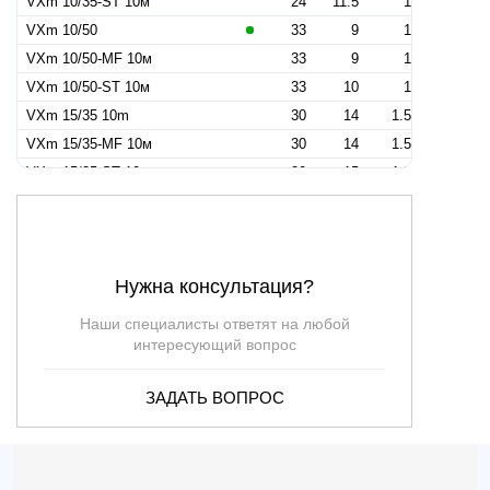
VXm 10/35-ST 10м
24
11.5
1
VXm 10/50
33
9
1
VXm 10/50-MF 10м
33
9
1
VXm 10/50-ST 10м
33
10
1
VXm 15/35 10m
30
14
1.5
VXm 15/35-MF 10м
30
14
1.5
VXm 15/35-ST 10м
30
15
1.5
VXm 15/50 10m
39
11.5
1.5
VXm 15/50-MF 10м
39
11.5
1.5
VXm 15/50-ST 10m
39
13.5
1.5
Нужна консультация?
VXm 20/35 10m
36
15.5
2
VXm 20/35-MF 10m
—
—
2
Наши специалисты ответят на любой
VXm 20/35-ST 10m
—
—
2
интересующий вопрос
VXm 20/50 10m
45
13.5
2
ЗАДАТЬ ВОПРОС
VXm 20/50-MF 10m
—
—
2
VXm 20/50-ST 10m
—
—
2
VXm 10/50-N
33
9
—
VXm 15/35
30
14
—