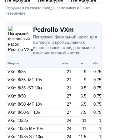
Отгружаем со своего склада, самовывоз в Санкт-
Петербурге
Pedrollo VXm
Погружной фекальный насос для
бытового и промышленного
использования с жидкостями со
взвесью твердых частиц
Модель
м³/ч
м
кВт
VXm 8/35
21
9
0.75
VXm 8/35 -MF 10м
21
9
0.75
VXm 8/35 -ST 10м
21
9.5
0.75
VXm 8/50
27
6.5
0.75
VXm 8/50 -MF 10м
27
6.5
0.75
VXm 8/50-ST 10м
27
7.5
0.75
VXm 10/35
24
11
1
VXm 10/35-MF 10м
24
11
1
VXm 10/35-ST 10м
24
11.5
1