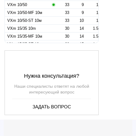
VXm 10/50
33
9
1
VXm 10/50-MF 10м
33
9
1
VXm 10/50-ST 10м
33
10
1
VXm 15/35 10m
30
14
1.5
VXm 15/35-MF 10м
30
14
1.5
VXm 15/35-ST 10м
30
15
1.5
VXm 15/50 10m
39
11.5
1.5
VXm 15/50-MF 10м
39
11.5
1.5
VXm 15/50-ST 10m
39
13.5
1.5
Нужна консультация?
VXm 20/35 10m
36
15.5
2
VXm 20/35-MF 10m
—
—
2
Наши специалисты ответят на любой
VXm 20/35-ST 10m
—
—
2
интересующий вопрос
VXm 20/50 10m
45
13.5
2
ЗАДАТЬ ВОПРОС
VXm 20/50-MF 10m
—
—
2
VXm 20/50-ST 10m
—
—
2
VXm 10/50-N
33
9
—
VXm 15/35
30
14
—