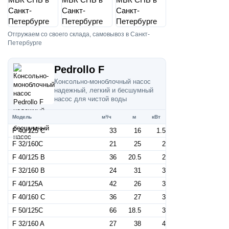
Отгружаем со своего склада, самовывоз в Санкт-
Петербурге
Pedrollo F
Консольно-моноблочный насос
надежный, легкий и бесшумный
насос для чистой воды
Модель
м³/ч
м
кВт
F 40/125 C
33
16
1.5
F 32/160C
21
25
2
F 40/125 B
36
20.5
2
F 32/160 B
24
31
3
F 40/125A
42
26
3
F 40/160 C
36
27
3
F 50/125C
66
18.5
3
F 32/160 A
27
38
4