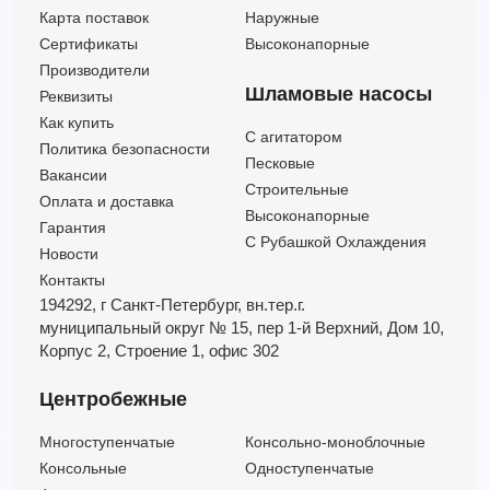
F 40/250 A
42
88
20
Карта поставок
Наружные
F 50/200B
102
52
20
Сертификаты
Высоконапорные
F 50/250 B
108
72
20
Производители
F 65/160A
144
41
20
Шламовые насосы
Реквизиты
F 65/200B
144
44
20
Как купить
C агитатором
F 80/160C
240
30
20
Политика безопасности
Песковые
F 50/200A
108
61
25
Вакансии
Строительные
Оплата и доставка
F 50/250 A
60
85
25
Высоконапорные
Гарантия
С Рубашкой Охлаждения
Новости
Контакты
194292, г Санкт-Петербург,
вн.тер.г.
муниципальный округ № 15,
пер 1-й Верхний,
Дом 10,
Корпус 2,
Строение 1,
офис 302
Центробежные
Многоступенчатые
Консольно-моноблочные
Консольные
Одноступенчатые