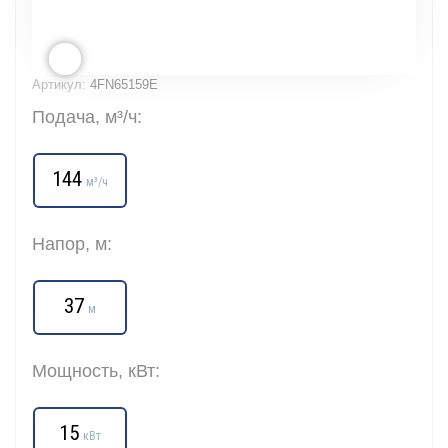
Артикул:
4FN65159E
Подача, м³/ч:
144
м³/ч
Напор, м:
37
м
Мощность, кВт:
15
кВт