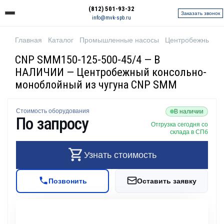
(812) 501-93-32
Заказать звонок
info@mvk-spb.ru
Главная
Каталог
Промышленные насосы
Центробежные н
CNP SMM150-125-500-45/4 — В
НАЛИЧИИ — Центробежный консольно-
моноблойный из чугуна CNP SMM
Стоимость оборудования
В наличии
По запросу
Отгрузка сегодня со
склада в СПб
Узнать стоимость
Позвонить
Оставить заявку