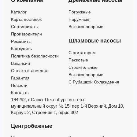
О компании
Дренажные насосы
SMM200-150-315-37/4
Каталог
Погружные
SMM200-150-315-45/4
Карта поставок
Наружные
SMM200-150-315-55/4
Сертификаты
Высоконапорные
SMM200-150-315-75/4
Производители
SMM200-150-400-110/4
Шламовые насосы
Реквизиты
SMM200-150-400-45/4
Как купить
C агитатором
SMM200-150-400-55/4
Политика безопасности
Песковые
SMM200-150-400-75/4
Вакансии
Строительные
Оплата и доставка
SMM200-150-400-90/4
Высоконапорные
Гарантия
С Рубашкой Охлаждения
Новости
Контакты
194292, г Санкт-Петербург,
вн.тер.г.
муниципальный округ № 15,
пер 1-й Верхний,
Дом 10,
Корпус 2,
Строение 1,
офис 302
Центробежные