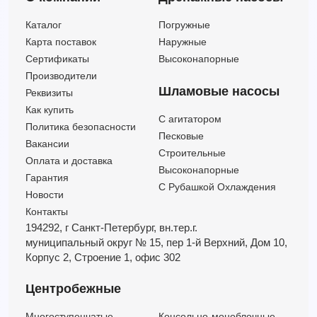
SMM200-150-315-37/4
Каталог
Погружные
SMM200-150-315-45/4
Карта поставок
Наружные
SMM200-150-315-55/4
Сертификаты
Высоконапорные
SMM200-150-315-75/4
Производители
SMM200-150-400-110/4
Шламовые насосы
Реквизиты
SMM200-150-400-45/4
Как купить
C агитатором
SMM200-150-400-55/4
Политика безопасности
Песковые
SMM200-150-400-75/4
Вакансии
Строительные
Оплата и доставка
SMM200-150-400-90/4
Высоконапорные
Гарантия
С Рубашкой Охлаждения
Новости
Контакты
194292, г Санкт-Петербург,
вн.тер.г.
муниципальный округ № 15,
пер 1-й Верхний,
Дом 10,
Корпус 2,
Строение 1,
офис 302
Центробежные
Многоступенчатые
Консольно-моноблочные