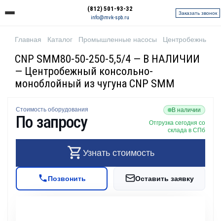
(812) 501-93-32
Заказать звонок
info@mvk-spb.ru
Главная
Каталог
Промышленные насосы
Центробежные н
CNP SMM80-50-250-5,5/4 — В НАЛИЧИИ
— Центробежный консольно-
моноблойный из чугуна CNP SMM
Стоимость оборудования
В наличии
По запросу
Отгрузка сегодня со
склада в СПб
Узнать стоимость
Позвонить
Оставить заявку