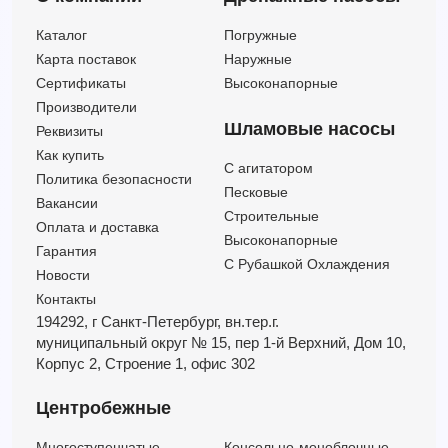
SMM350-300-400-90/4
Каталог
Погружные
SMM350-300-500-110/4
Карта поставок
Наружные
SMM350-300-500-132/4
Сертификаты
Высоконапорные
SMM350-300-500-160/4
Производители
SMM350-300-500-200/4
Шламовые насосы
Реквизиты
SMM350-300-500-220/4
Как купить
C агитатором
SMM350-300-500-250/4
Политика безопасности
Песковые
SMM350-300-500-315/4
Вакансии
Строительные
Оплата и доставка
SMM350-300-500-90/4
Высоконапорные
Гарантия
С Рубашкой Охлаждения
Новости
Контакты
194292, г Санкт-Петербург,
вн.тер.г.
муниципальный округ № 15,
пер 1-й Верхний,
Дом 10,
Корпус 2,
Строение 1,
офис 302
Центробежные
Многоступенчатые
Консольно-моноблочные